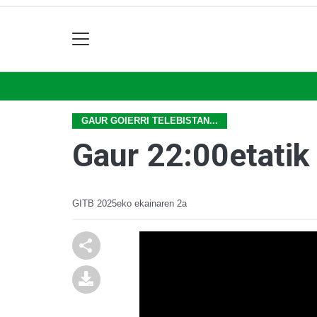
GAUR GOIERRI TELEBISTAN...
Gaur 22:00etatik a
GITB
2025eko ekainaren 2a