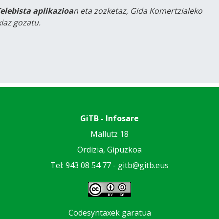
Telebista aplikazioa
n eta zozketaz, Gida Komertzialeko
iaz gozatu.
GiTB - Infosare
Mallutz 18
Ordizia, Gipuzkoa
Tel: 943 08 54 77 -
gitb@gitb.eus
Codesyntaxek garatua