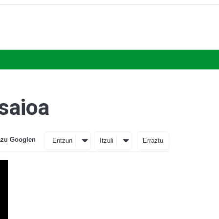
 saioa
azu Googlen
Entzun
Itzuli
Erraztu