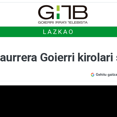
LAZKAO
urrera Goierri kirolari
Gehitu gaitz