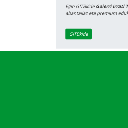
Egin GITBkide
Goierri Irrati 
abantailaz eta premium eduk
GITBkide