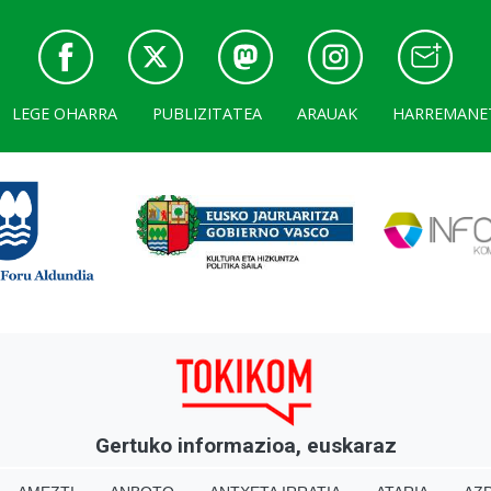
LEGE OHARRA
PUBLIZITATEA
ARAUAK
HARREMANE
Gertuko informazioa, euskaraz