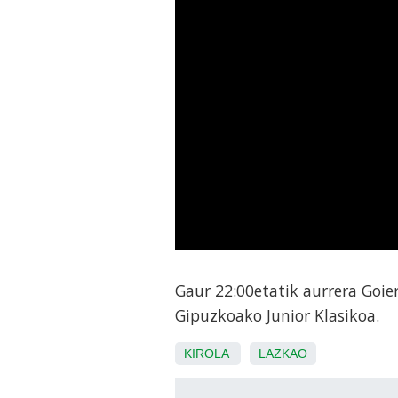
Gaur 22:00etatik aurrera Goier
Gipuzkoako Junior Klasikoa.
KIROLA
LAZKAO