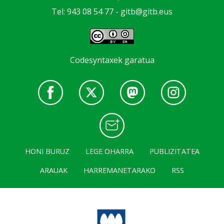
Tel: 943 08 54 77 -
gitb@gitb.eus
Codesyntaxek garatua
HONI BURUZ
LEGE OHARRA
PUBLIZITATEA
ARAUAK
HARREMANETARAKO
RSS