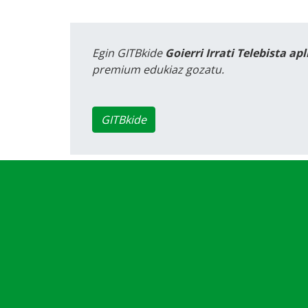
Egin GITBkide
Goierri Irrati Telebista ap
premium edukiaz gozatu.
GITBkide