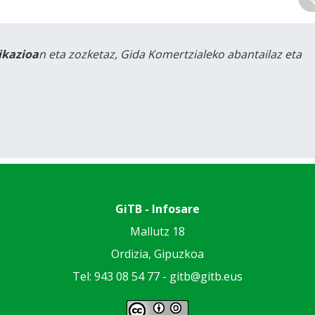
likazioa
n eta zozketaz, Gida Komertzialeko abantailaz eta
GiTB - Infosare
Mallutz 18
Ordizia, Gipuzkoa
Tel: 943 08 54 77 -
gitb@gitb.eus