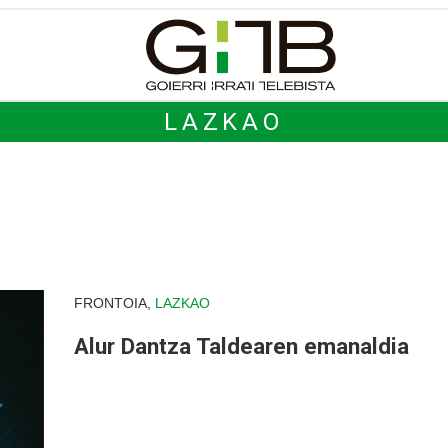
LAZKAO
FRONTOIA,
LAZKAO
Alur Dantza Taldearen emanaldia