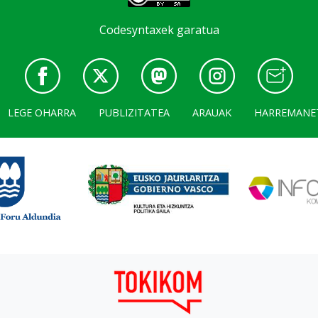
Codesyntaxek garatua
LEGE OHARRA
PUBLIZITATEA
ARAUAK
HARREMANE