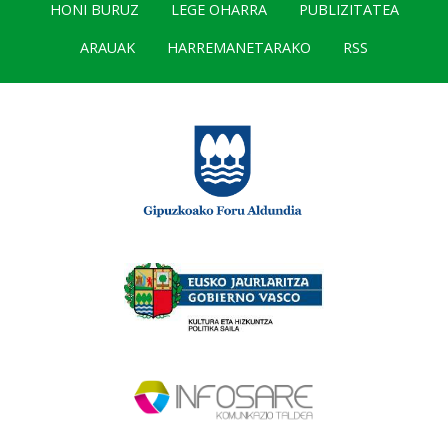
HONI BURUZ
LEGE OHARRA
PUBLIZITATEA
ARAUAK
HARREMANETARAKO
RSS