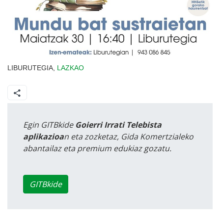
LIBURUTEGIA,
LAZKAO
Egin GITBkide
Goierri Irrati Telebista
aplikazioa
n eta zozketaz, Gida Komertzialeko
abantailaz eta premium edukiaz gozatu.
GITBkide