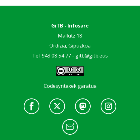
GiTB - Infosare
Mallutz 18
Ordizia, Gipuzkoa
Tel: 943 08 54 77 -
gitb@gitb.eus
Codesyntaxek garatua