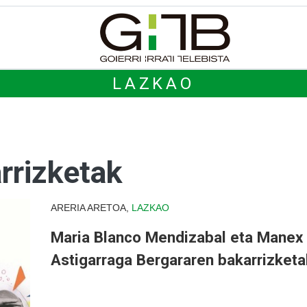
LAZKAO
rrizketak
ARERIA ARETOA,
LAZKAO
Maria Blanco Mendizabal eta Manex
Astigarraga Bergararen bakarrizketa