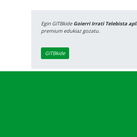
Egin GITBkide
Goierri Irrati Telebista ap
premium edukiaz gozatu.
GITBkide