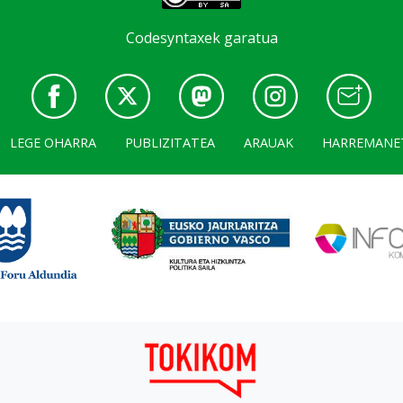
Codesyntaxek garatua
LEGE OHARRA
PUBLIZITATEA
ARAUAK
HARREMANE