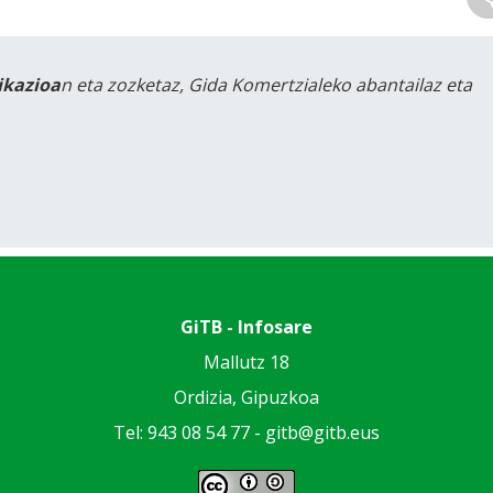
likazioa
n eta zozketaz, Gida Komertzialeko abantailaz eta
GiTB - Infosare
Mallutz 18
Ordizia, Gipuzkoa
Tel: 943 08 54 77 -
gitb@gitb.eus