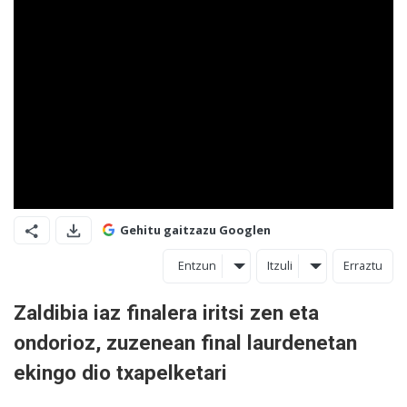
Gehitu gaitzazu Googlen
Entzun
Itzuli
Erraztu
Zaldibia iaz finalera iritsi zen eta
ondorioz, zuzenean final laurdenetan
ekingo dio txapelketari