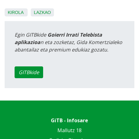
KIROLA
LAZKAO
Egin GITBkide
Goierri Irrati Telebista
aplikazioa
n eta zozketaz, Gida Komertzialeko
abantailaz eta premium edukiaz gozatu.
GITBkide
GiTB - Infosare
Mallutz 18