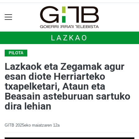
LAZKAO
PILOTA
Lazkaok eta Zegamak agur
esan diote Herriarteko
txapelketari, Ataun eta
Beasain asteburuan sartuko
dira lehian
GITB
2025eko maiatzaren 12a