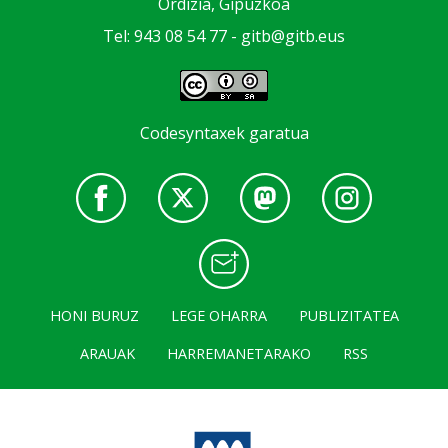
Ordizia, Gipuzkoa
Tel: 943 08 54 77 -
gitb@gitb.eus
Codesyntaxek garatua
HONI BURUZ
LEGE OHARRA
PUBLIZITATEA
ARAUAK
HARREMANETARAKO
RSS