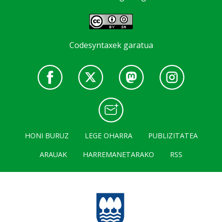
Codesyntaxek garatua
HONI BURUZ
LEGE OHARRA
PUBLIZITATEA
ARAUAK
HARREMANETARAKO
RSS