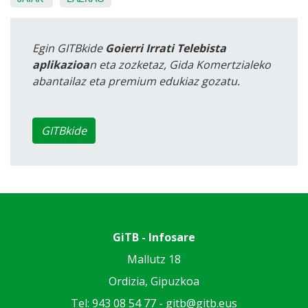
Egin GITBkide
Goierri Irrati Telebista
aplikazioa
n eta zozketaz, Gida Komertzialeko
abantailaz eta premium edukiaz gozatu.
GITBkide
GiTB - Infosare
Mallutz 18
Ordizia, Gipuzkoa
Tel: 943 08 54 77 -
gitb@gitb.eus