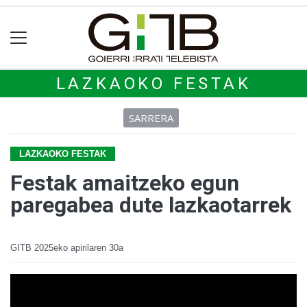
LAZKAOKO FESTAK
SARRERA
LAZKAOKO FESTAK
Festak amaitzeko egun
paregabea dute lazkaotarrek
GITB
2025eko apirilaren 30a