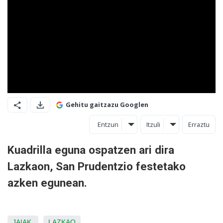
Gehitu gaitzazu Googlen
Entzun
Itzuli
Erraztu
Kuadrilla eguna ospatzen ari dira
Lazkaon, San Prudentzio festetako
azken egunean.
JAIAK
LAZKAO