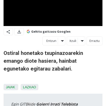
Gehitu gaitzazu Googlen
Entzun
Itzuli
Erraztu
Ostiral honetako txupinazoarekin
emango diote hasiera, hainbat
egunetako egitarau zabalari.
JAIAK
LAZKAO
Egin GITBkide
Goierri Irrati Telebista