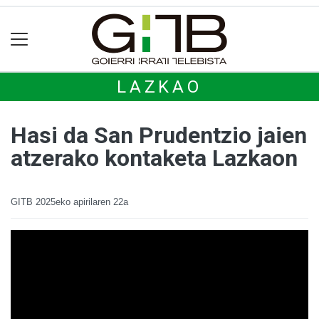
LAZKAO
Hasi da San Prudentzio jaien
atzerako kontaketa Lazkaon
GITB
2025eko apirilaren 22a