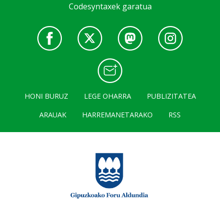
Codesyntaxek garatua
HONI BURUZ
LEGE OHARRA
PUBLIZITATEA
ARAUAK
HARREMANETARAKO
RSS