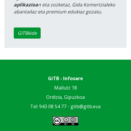
aplikazioa
n eta zozketaz, Gida Komertzialeko
abantailaz eta premium edukiaz gozatu.
GITBkide
GiTB - Infosare
Mallutz 18
Ordizia, Gipuzkoa
Tel: 943 08 54 77 -
gitb@gitb.eus