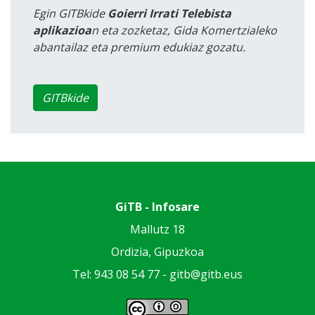
Egin GITBkide
Goierri Irrati Telebista
aplikazioa
n eta zozketaz, Gida Komertzialeko
abantailaz eta premium edukiaz gozatu.
GITBkide
GiTB - Infosare
Mallutz 18
Ordizia, Gipuzkoa
Tel: 943 08 54 77 -
gitb@gitb.eus