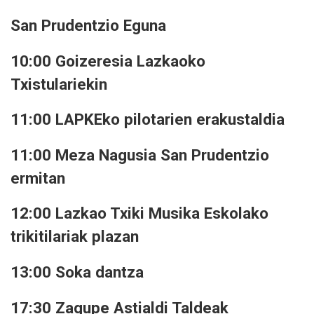
San Prudentzio Eguna
10:00 Goizeresia Lazkaoko
Txistulariekin
11:00 LAPKEko pilotarien erakustaldia
11:00 Meza Nagusia San Prudentzio
ermitan
12:00 Lazkao Txiki Musika Eskolako
trikitilariak plazan
13:00 Soka dantza
17:30 Zagupe Astialdi Taldeak