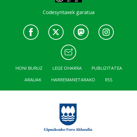
Codesyntaxek garatua
HONI BURUZ
LEGE OHARRA
PUBLIZITATEA
ARAUAK
HARREMANETARAKO
RSS