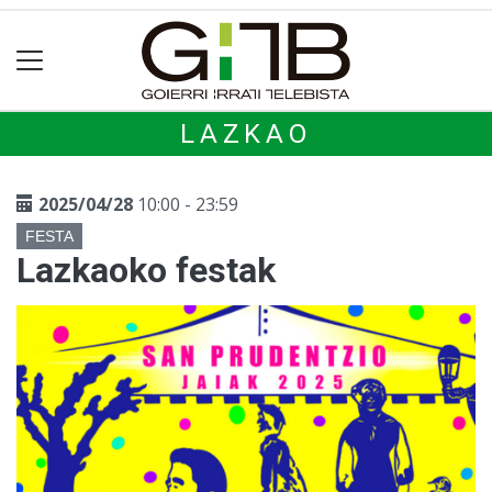
LAZKAO
2025/04/28
10:00 - 23:59
FESTA
Lazkaoko festak