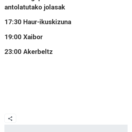
antolatutako jolasak
17:30 Haur-ikuskizuna
19:00 Xaibor
23:00 Akerbeltz