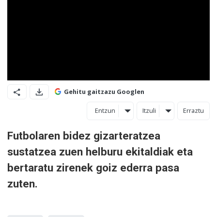
Gehitu gaitzazu Googlen
Entzun
Itzuli
Erraztu
Futbolaren bidez gizarteratzea
sustatzea zuen helburu ekitaldiak eta
bertaratu zirenek goiz ederra pasa
zuten.