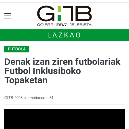
LAZKAO
FUTBOLA
Denak izan ziren futbolariak
Futbol Inklusiboko
Topaketan
GITB
2025eko martxoaren 31