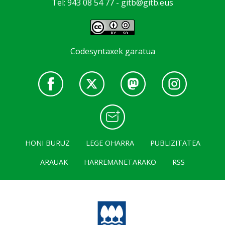
Tel: 943 08 54 77 -
gitb@gitb.eus
Codesyntaxek garatua
HONI BURUZ
LEGE OHARRA
PUBLIZITATEA
ARAUAK
HARREMANETARAKO
RSS