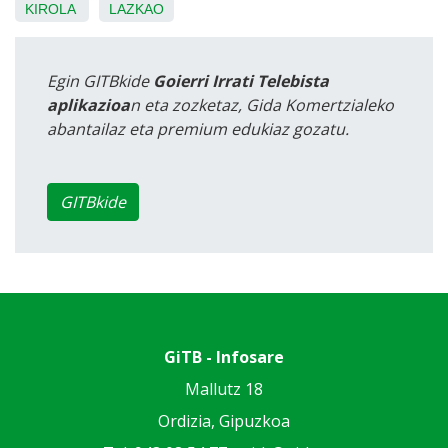
KIROLA
LAZKAO
Egin GITBkide
Goierri Irrati Telebista
aplikazioa
n eta zozketaz, Gida Komertzialeko
abantailaz eta premium edukiaz gozatu.
GITBkide
GiTB - Infosare
Mallutz 18
Ordizia, Gipuzkoa