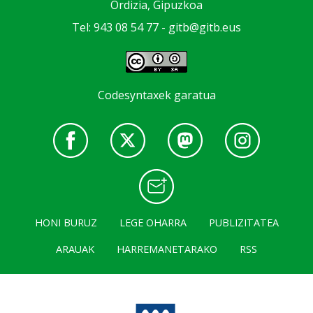
Ordizia, Gipuzkoa
Tel: 943 08 54 77 -
gitb@gitb.eus
Codesyntaxek garatua
HONI BURUZ
LEGE OHARRA
PUBLIZITATEA
ARAUAK
HARREMANETARAKO
RSS