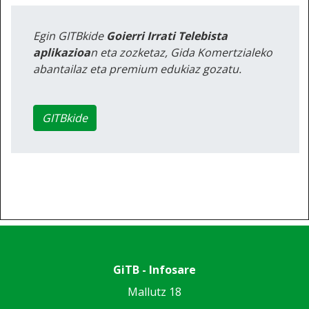
Egin GITBkide
Goierri Irrati Telebista
aplikazioa
n eta zozketaz, Gida Komertzialeko
abantailaz eta premium edukiaz gozatu.
GITBkide
GiTB - Infosare
Mallutz 18