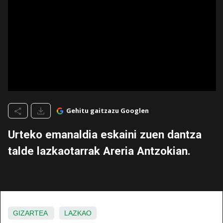
Gehitu gaitzazu Googlen
Urteko emanaldia eskaini zuen dantza
talde lazkaotarrak Areria Antzokian.
GIZARTEA
LAZKAO