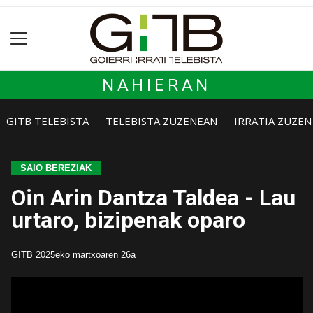
NAHIERAN
GITB TELEBISTA
TELEBISTA ZUZENEAN
IRRATIA ZUZE
SAIO BEREZIAK
Oin Arin Dantza Taldea - Lau
urtaro, bizipenak oparo
GITB
2025eko martxoaren 26a