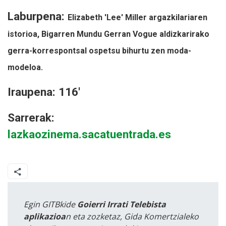
Laburpena:
Elizabeth 'Lee' Miller argazkilariaren
istorioa, Bigarren Mundu Gerran Vogue aldizkarirako
gerra-korrespontsal ospetsu bihurtu zen moda-
modeloa.
Iraupena: 116'
Sarrerak:
lazkaozinema.sacatuentrada.es
Egin GITBkide
Goierri Irrati Telebista
aplikazioa
n eta zozketaz, Gida Komertzialeko