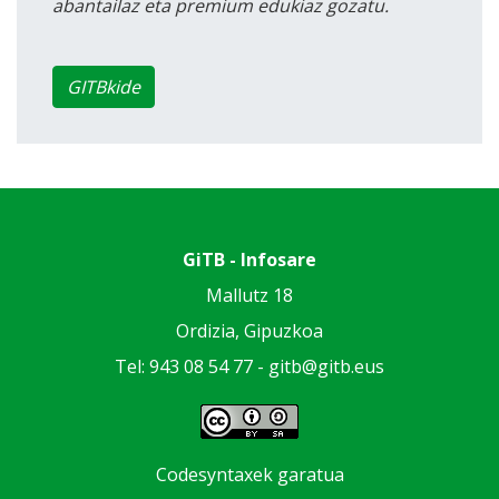
abantailaz eta premium edukiaz gozatu.
GITBkide
GiTB - Infosare
Mallutz 18
Ordizia, Gipuzkoa
Tel: 943 08 54 77 -
gitb@gitb.eus
Codesyntaxek garatua