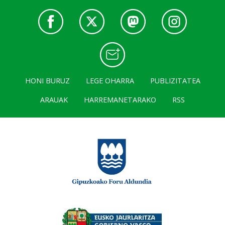
HONI BURUZ
LEGE OHARRA
PUBLIZITATEA
ARAUAK
HARREMANETARAKO
RSS