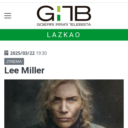
LAZKAO
2025/03/22
19:30
ZINEMA
Lee Miller