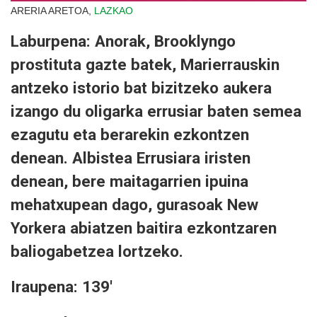
ARERIA ARETOA,
LAZKAO
Laburpena: Anorak, Brooklyngo
prostituta gazte batek, Marierrauskin
antzeko istorio bat bizitzeko aukera
izango du oligarka errusiar baten semea
ezagutu eta berarekin ezkontzen
denean. Albistea Errusiara iristen
denean, bere maitagarrien ipuina
mehatxupean dago, gurasoak New
Yorkera abiatzen baitira ezkontzaren
baliogabetzea lortzeko.
Iraupena: 139'