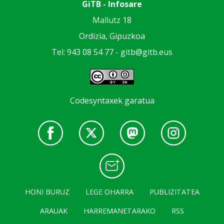
GiTB - Infosare
Mallutz 18
Ordizia, Gipuzkoa
Tel: 943 08 54 77 -
gitb@gitb.eus
Codesyntaxek garatua
HONI BURUZ
LEGE OHARRA
PUBLIZITATEA
ARAUAK
HARREMANETARAKO
RSS