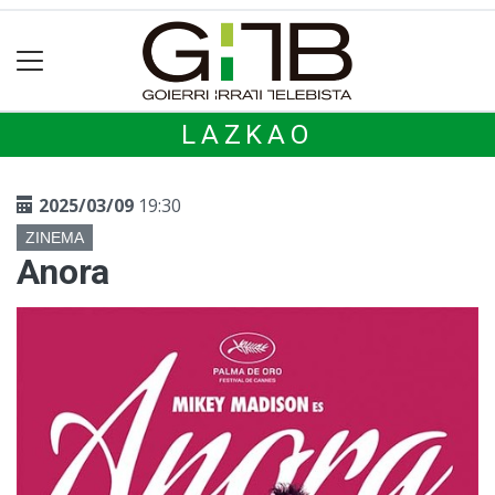
LAZKAO
2025/03/09
19:30
ZINEMA
Anora