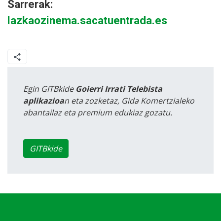
Sarrerak:
lazkaozinema.sacatuentrada.es
Egin GITBkide
Goierri Irrati Telebista
aplikazioa
n eta zozketaz, Gida Komertzialeko
abantailaz eta premium edukiaz gozatu.
GITBkide