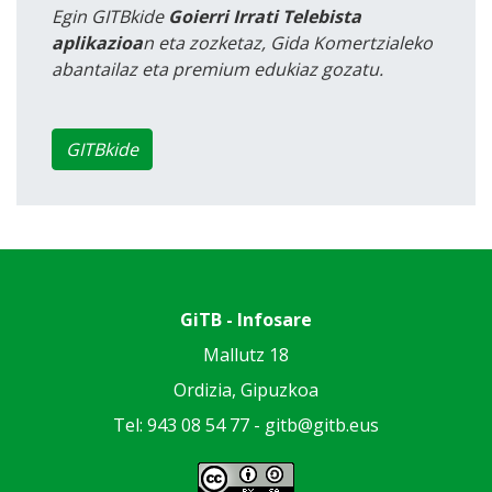
Egin GITBkide
Goierri Irrati Telebista
aplikazioa
n eta zozketaz, Gida Komertzialeko
abantailaz eta premium edukiaz gozatu.
GITBkide
GiTB - Infosare
Mallutz 18
Ordizia, Gipuzkoa
Tel: 943 08 54 77 -
gitb@gitb.eus