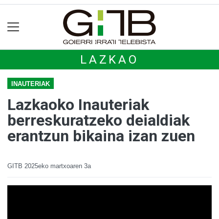
LAZKAO
INAUTERIAK
Lazkaoko Inauteriak
berreskuratzeko deialdiak
erantzun bikaina izan zuen
GITB
2025eko martxoaren 3a