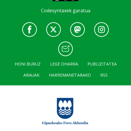
Codesyntaxek garatua
HONI BURUZ
LEGE OHARRA
PUBLIZITATEA
ARAUAK
HARREMANETARAKO
RSS