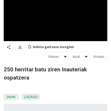
Gehitu gaitzazu Googlen
Entzun
Itzuli
Erraztu
250 herritar batu ziren Inauteriak
ospatzera
JAIAK
LAZKAO