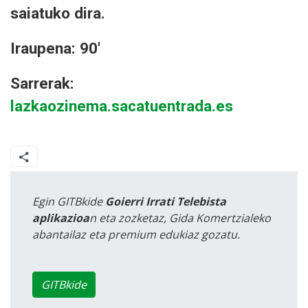
saiatuko dira.
Iraupena: 90'
Sarrerak:
lazkaozinema.sacatuentrada.es
Egin GITBkide
Goierri Irrati Telebista
aplikazioa
n eta zozketaz, Gida Komertzialeko
abantailaz eta premium edukiaz gozatu.
GITBkide