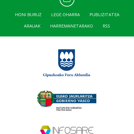
HONI BURUZ
LEGE OHARRA
PUBLIZITATEA
ARAUAK
HARREMANETARAKO
RSS