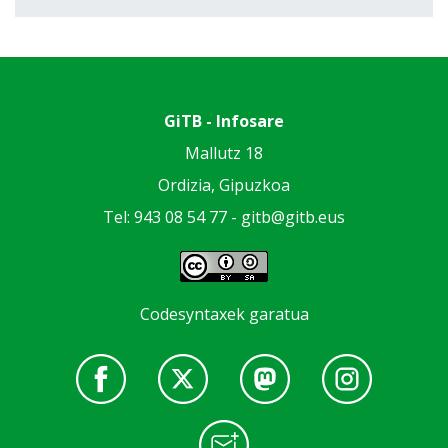
GiTB - Infosare
Mallutz 18
Ordizia, Gipuzkoa
Tel: 943 08 54 77 -
gitb@gitb.eus
Codesyntaxek garatua