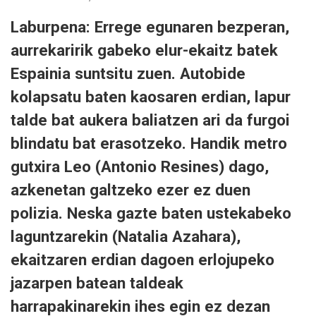
Laburpena: Errege egunaren bezperan,
aurrekaririk gabeko elur-ekaitz batek
Espainia suntsitu zuen. Autobide
kolapsatu baten kaosaren erdian, lapur
talde bat aukera baliatzen ari da furgoi
blindatu bat erasotzeko. Handik metro
gutxira Leo (Antonio Resines) dago,
azkenetan galtzeko ezer ez duen
polizia. Neska gazte baten ustekabeko
laguntzarekin (Natalia Azahara),
ekaitzaren erdian dagoen erlojupeko
jazarpen batean taldeak
harrapakinarekin ihes egin ez dezan