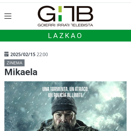
LAZKAO
2025/02/15
22:00
ZINEMA
Mikaela