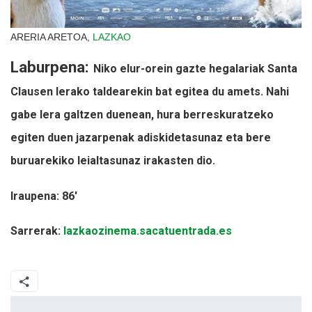
ARERIA ARETOA,
LAZKAO
Laburpena:
Niko elur-orein gazte hegalariak Santa
Clausen lerako taldearekin bat egitea du amets. Nahi
gabe lera galtzen duenean, hura berreskuratzeko
egiten duen jazarpenak adiskidetasunaz eta bere
buruarekiko leialtasunaz irakasten dio.
Iraupena: 86'
Sarrerak:
lazkaozinema.sacatuentrada.es