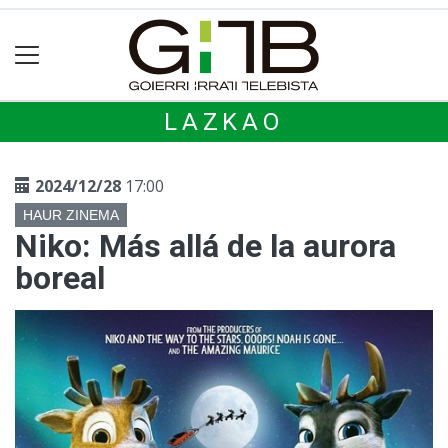
LAZKAO
2024/12/28
17:00
HAUR ZINEMA
Niko: Más allá de la aurora
boreal