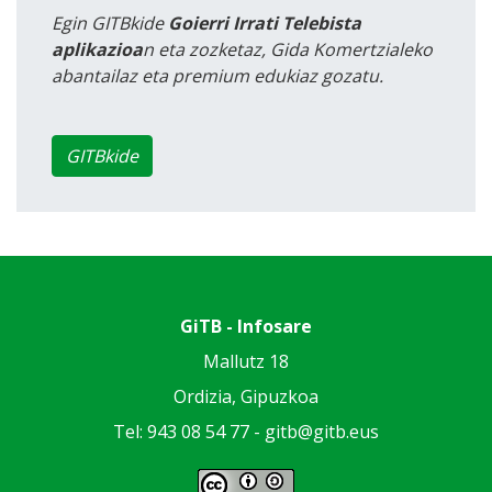
Egin GITBkide
Goierri Irrati Telebista
aplikazioa
n eta zozketaz, Gida Komertzialeko
abantailaz eta premium edukiaz gozatu.
GITBkide
GiTB - Infosare
Mallutz 18
Ordizia, Gipuzkoa
Tel: 943 08 54 77 -
gitb@gitb.eus