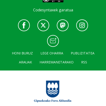
Codesyntaxek garatua
HONI BURUZ
LEGE OHARRA
PUBLIZITATEA
ARAUAK
HARREMANETARAKO
RSS