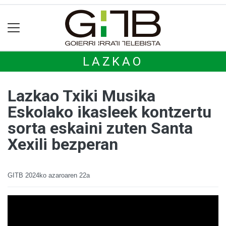
LAZKAO
Lazkao Txiki Musika
Eskolako ikasleek kontzertu
sorta eskaini zuten Santa
Xexili bezperan
GITB
2024ko azaroaren 22a