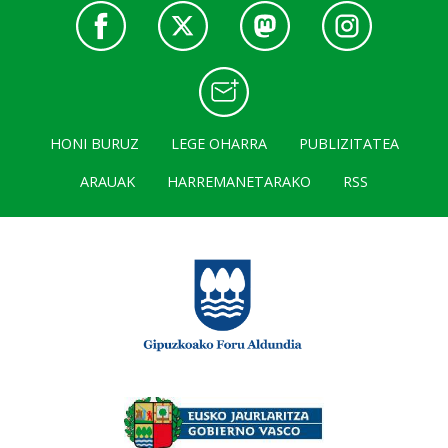
HONI BURUZ
LEGE OHARRA
PUBLIZITATEA
ARAUAK
HARREMANETARAKO
RSS