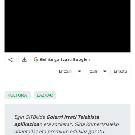
Gehitu gaitzazu Googlen
Entzun
Itzuli
Erraztu
KULTURA
LAZKAO
Egin GITBkide
Goierri Irrati Telebista
aplikazioa
n eta zozketaz, Gida Komertzialeko
abantailaz eta premium edukiaz gozatu.