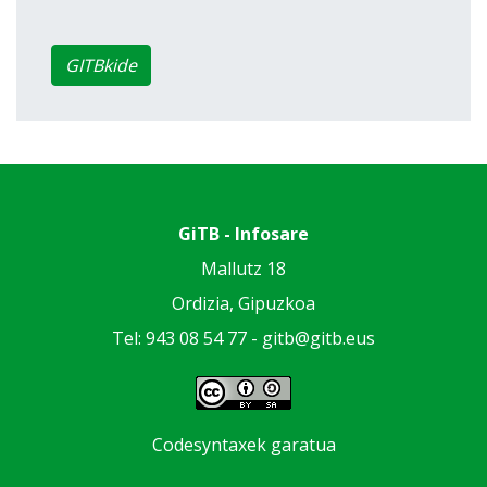
GITBkide
GiTB - Infosare
Mallutz 18
Ordizia, Gipuzkoa
Tel: 943 08 54 77 -
gitb@gitb.eus
Codesyntaxek garatua