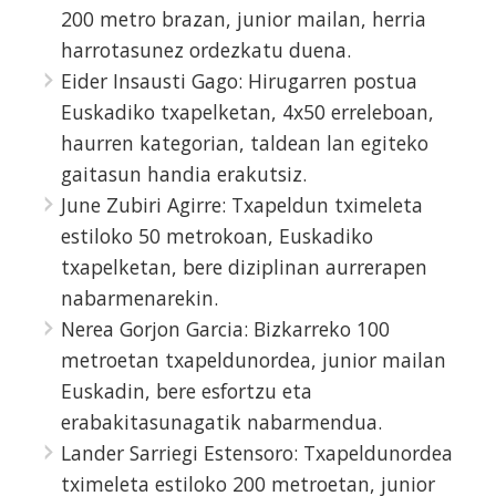
200 metro brazan, junior mailan, herria
harrotasunez ordezkatu duena.
Eider Insausti Gago: Hirugarren postua
Euskadiko txapelketan, 4x50 erreleboan,
haurren kategorian, taldean lan egiteko
gaitasun handia erakutsiz.
June Zubiri Agirre: Txapeldun tximeleta
estiloko 50 metrokoan, Euskadiko
txapelketan, bere diziplinan aurrerapen
nabarmenarekin.
Nerea Gorjon Garcia: Bizkarreko 100
metroetan txapeldunordea, junior mailan
Euskadin, bere esfortzu eta
erabakitasunagatik nabarmendua.
Lander Sarriegi Estensoro: Txapeldunordea
tximeleta estiloko 200 metroetan, junior