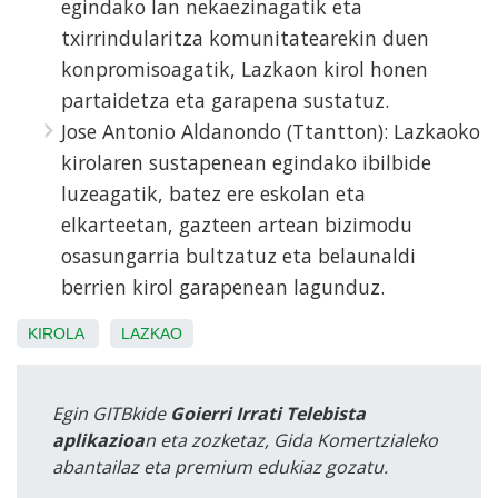
egindako lan nekaezinagatik eta
txirrindularitza komunitatearekin duen
konpromisoagatik, Lazkaon kirol honen
partaidetza eta garapena sustatuz.
Jose Antonio Aldanondo (Ttantton): Lazkaoko
kirolaren sustapenean egindako ibilbide
luzeagatik, batez ere eskolan eta
elkarteetan, gazteen artean bizimodu
osasungarria bultzatuz eta belaunaldi
berrien kirol garapenean lagunduz.
KIROLA
LAZKAO
Egin GITBkide
Goierri Irrati Telebista
aplikazioa
n eta zozketaz, Gida Komertzialeko
abantailaz eta premium edukiaz gozatu.