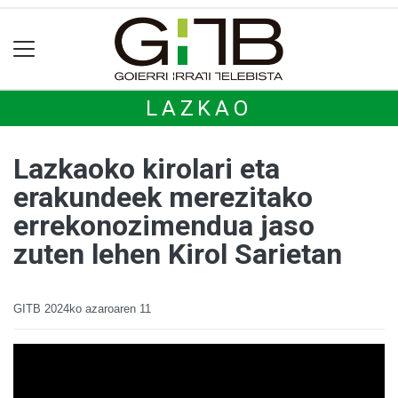
LAZKAO
Lazkaoko kirolari eta
erakundeek merezitako
errekonozimendua jaso
zuten lehen Kirol Sarietan
GITB
2024ko azaroaren 11