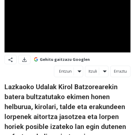
Gehitu gaitzazu Googlen
Entzun
Itzuli
Erraztu
Lazkaoko Udalak Kirol Batzorearekin
batera bultzatutako ekimen honen
helburua, kirolari, talde eta erakundeen
lorpenek aitortza jasotzea eta lorpen
horiek posible izateko lan egin dutenen