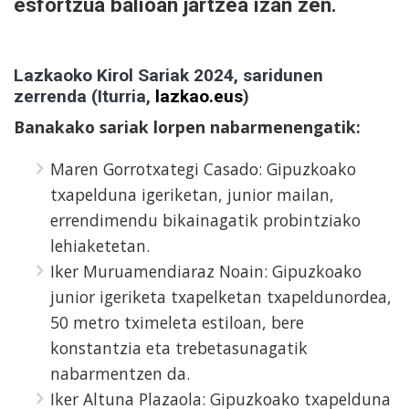
esfortzua balioan jartzea izan zen.
Lazkaoko Kirol Sariak 2024, saridunen
zerrenda (Iturria,
lazkao.eus
)
Banakako sariak lorpen nabarmenengatik:
Maren Gorrotxategi Casado: Gipuzkoako
txapelduna igeriketan, junior mailan,
errendimendu bikainagatik probintziako
lehiaketetan.
Iker Muruamendiaraz Noain: Gipuzkoako
junior igeriketa txapelketan txapeldunordea,
50 metro tximeleta estiloan, bere
konstantzia eta trebetasunagatik
nabarmentzen da.
Iker Altuna Plazaola: Gipuzkoako txapelduna