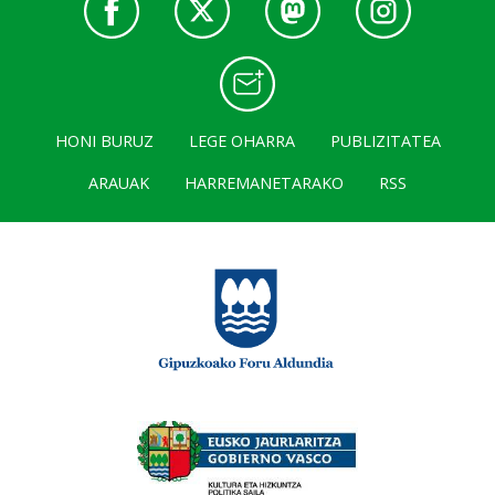
HONI BURUZ
LEGE OHARRA
PUBLIZITATEA
ARAUAK
HARREMANETARAKO
RSS