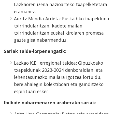
Lazkaoren izena nazioarteko txapelketetara
eramanez.
Auritz Mendia Arrieta: Euskadiko txapelduna
txirrindularitzan, kadete mailan,
txirrindularitzan euskal kirolaren promesa
gazte gisa nabarmenduz.
Sariak talde-lorpenengatik:
Lazkao K.E., erregional taldea: Gipuzkoako
txapeldunak 2023-2024 denboraldian, eta
lehentasunezko mailara igotzea lortu du,
bere ahalegin kolektiboari eta gainditzeko
espirituari esker.
Ibilbide nabarmenaren araberako sariak: