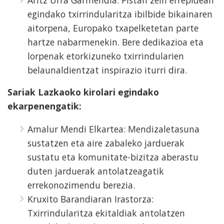
Aritz Urra Garmendia: Pistan zein errepidean
egindako txirrindularitza ibilbide bikainaren
aitorpena, Europako txapelketetan parte
hartze nabarmenekin. Bere dedikazioa eta
lorpenak etorkizuneko txirrindularien
belaunaldientzat inspirazio iturri dira.
Sariak Lazkaoko kirolari egindako
ekarpenengatik:
Amalur Mendi Elkartea: Mendizaletasuna
sustatzen eta aire zabaleko jarduerak
sustatu eta komunitate-bizitza aberastu
duten jarduerak antolatzeagatik
errekonozimendu berezia.
Kruxito Barandiaran Irastorza:
Txirrindularitza ekitaldiak antolatzen