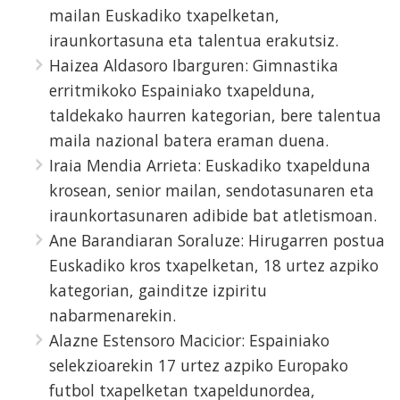
mailan Euskadiko txapelketan,
iraunkortasuna eta talentua erakutsiz.
Haizea Aldasoro Ibarguren: Gimnastika
erritmikoko Espainiako txapelduna,
taldekako haurren kategorian, bere talentua
maila nazional batera eraman duena.
Iraia Mendia Arrieta: Euskadiko txapelduna
krosean, senior mailan, sendotasunaren eta
iraunkortasunaren adibide bat atletismoan.
Ane Barandiaran Soraluze: Hirugarren postua
Euskadiko kros txapelketan, 18 urtez azpiko
kategorian, gainditze izpiritu
nabarmenarekin.
Alazne Estensoro Macicior: Espainiako
selekzioarekin 17 urtez azpiko Europako
futbol txapelketan txapeldunordea,