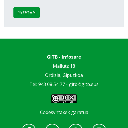
GITBkide
GiTB - Infosare
Mallutz 18
Ordizia, Gipuzkoa
Tel: 943 08 54 77 -
gitb@gitb.eus
Codesyntaxek garatua