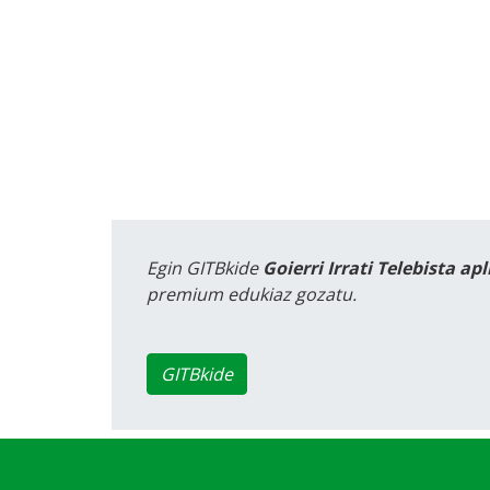
Egin GITBkide
Goierri Irrati Telebista ap
premium edukiaz gozatu.
GITBkide