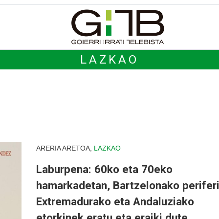
LAZKAO
ARERIA ARETOA,
LAZKAO
Laburpena: 60ko eta 70eko
hamarkadetan, Bartzelonako perifer
Extremadurako eta Andaluziako
etorkinek eratu eta eraiki dute