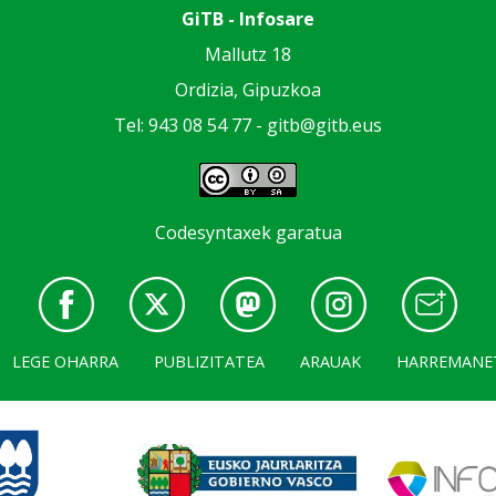
GiTB - Infosare
Mallutz 18
Ordizia, Gipuzkoa
Tel: 943 08 54 77 -
gitb@gitb.eus
Codesyntaxek garatua
LEGE OHARRA
PUBLIZITATEA
ARAUAK
HARREMANE