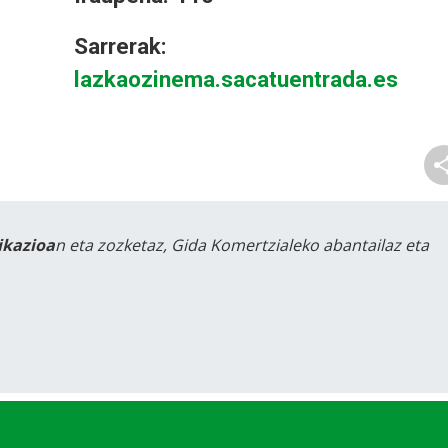
Sarrerak:
lazkaozinema.sacatuentrada.es
likazioa
n eta zozketaz, Gida Komertzialeko abantailaz eta