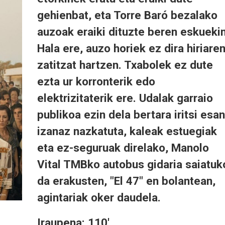
gehienbat, eta Torre Baró bezalako
auzoak eraiki dituzte beren eskuekin
Hala ere, auzo horiek ez dira hiriare
zatitzat hartzen. Txabolek ez dute
ezta ur korronterik edo
elektrizitaterik ere. Udalak garraio
publikoa ezin dela bertara iritsi esan
izanaz nazkatuta, kaleak estuegiak
eta ez-seguruak direlako, Manolo
Vital TMBko autobus gidaria saiatuk
da erakusten, "El 47" en bolantean,
agintariak oker daudela.
Iraupena: 110'