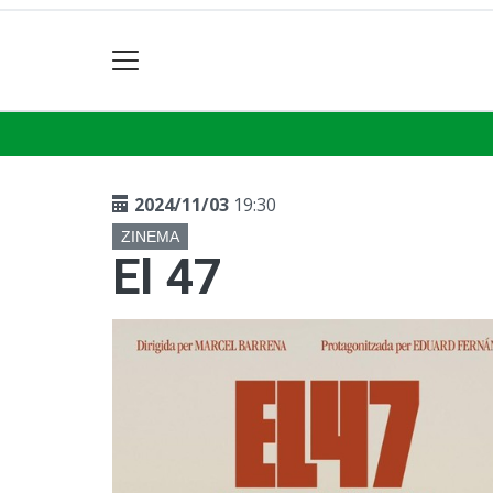
2024/11/03
19:30
ZINEMA
El 47