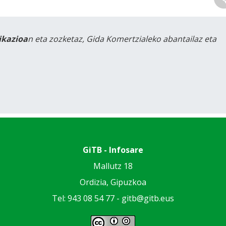
likazioa
n eta zozketaz, Gida Komertzialeko abantailaz eta
GiTB - Infosare
Mallutz 18
Ordizia, Gipuzkoa
Tel: 943 08 54 77 -
gitb@gitb.eus