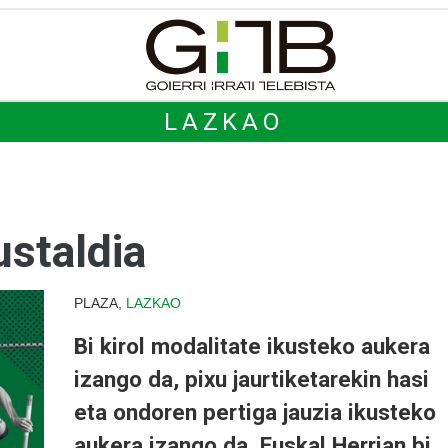
LAZKAO
ustaldia
PLAZA,
LAZKAO
Bi kirol modalitate ikusteko aukera
izango da, pixu jaurtiketarekin hasi
eta ondoren pertiga jauzia ikusteko
aukera izango da. Euskal Herrian bi