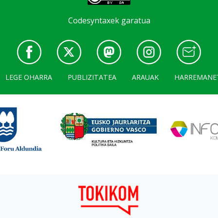
Codesyntaxek garatua
LEGE OHARRA
PUBLIZITATEA
ARAUAK
HARREMANE