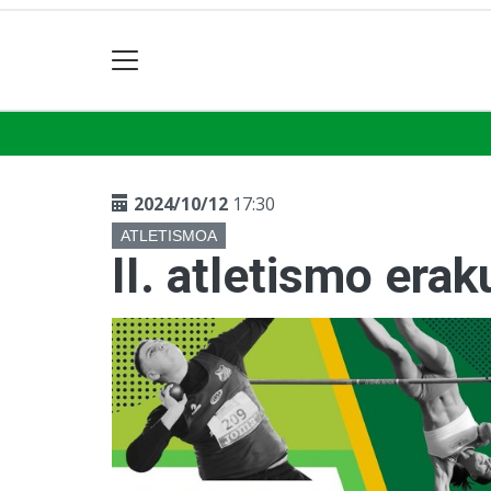
2024/10/12
17:30
ATLETISMOA
II. atletismo erak