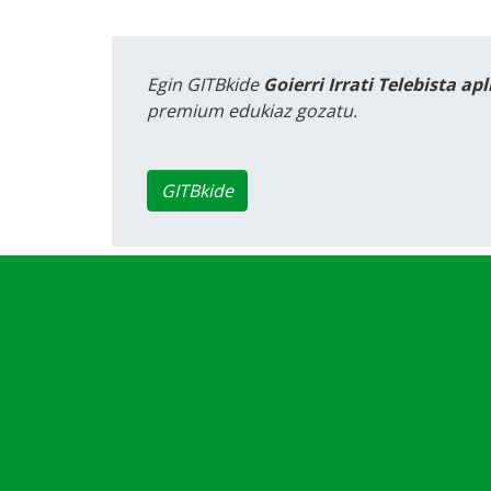
Egin GITBkide
Goierri Irrati Telebista ap
premium edukiaz gozatu.
GITBkide