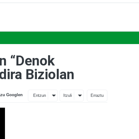
an “Denok
dira Biziolan
azu Googlen
Entzun
Itzuli
Erraztu