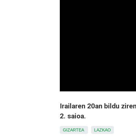
Irailaren 20an bildu zir
2. saioa.
GIZARTEA
LAZKAO