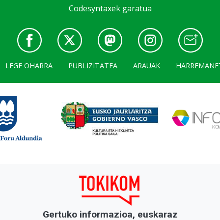
Codesyntaxek garatua
LEGE OHARRA
PUBLIZITATEA
ARAUAK
HARREMANE
Gertuko informazioa, euskaraz