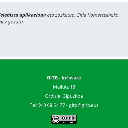
Telebista aplikazioa
n eta zozketaz, Gida Komertzialeko
iaz gozatu.
GiTB - Infosare
Mallutz 18
Ordizia, Gipuzkoa
Tel: 943 08 54 77 -
gitb@gitb.eus