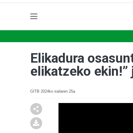
Elikadura osasun
elikatzeko ekin!” 
GITB
2024ko irailaren 25a