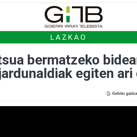
LAZKAO
tsua bermatzeko bide
jardunaldiak egiten ari 
Gehitu gaitz