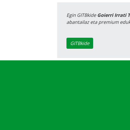
Egin GITBkide
Goierri Irrati 
abantailaz eta premium eduk
GITBkide