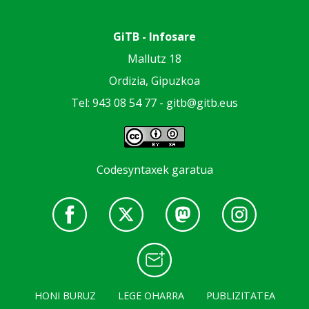
GiTB - Infosare
Mallutz 18
Ordizia, Gipuzkoa
Tel: 943 08 54 77 -
gitb@gitb.eus
Codesyntaxek garatua
HONI BURUZ
LEGE OHARRA
PUBLIZITATEA