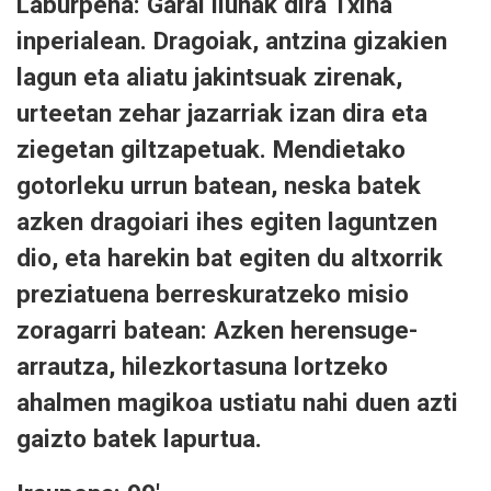
Laburpena: Garai ilunak dira Txina
inperialean. Dragoiak, antzina gizakien
lagun eta aliatu jakintsuak zirenak,
urteetan zehar jazarriak izan dira eta
ziegetan giltzapetuak. Mendietako
gotorleku urrun batean, neska batek
azken dragoiari ihes egiten laguntzen
dio, eta harekin bat egiten du altxorrik
preziatuena berreskuratzeko misio
zoragarri batean: Azken herensuge-
arrautza, hilezkortasuna lortzeko
ahalmen magikoa ustiatu nahi duen azti
gaizto batek lapurtua.