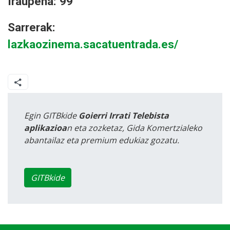
Iraupena: 99'
Sarrerak:
lazkaozinema.sacatuentrada.es/
Egin GITBkide
Goierri Irrati Telebista
aplikazioa
n eta zozketaz, Gida Komertzialeko
abantailaz eta premium edukiaz gozatu.
GITBkide