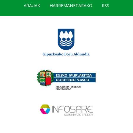
ARAUAK
HARREMANETARAKO
RSS