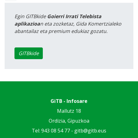
Egin GITBkide
Goierri Irrati Telebista
aplikazioa
n eta zozketaz, Gida Komertzialeko
abantailaz eta premium edukiaz gozatu.
GITBkide
GiTB - Infosare
Mallutz 18
Ordizia, Gipuzkoa
Tel: 943 08 54 77 -
gitb@gitb.eus