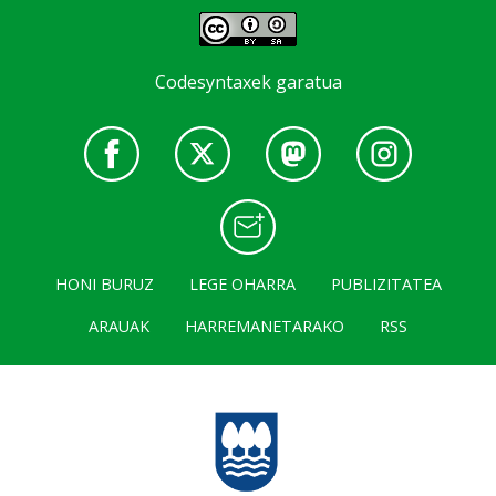
Codesyntaxek garatua
HONI BURUZ
LEGE OHARRA
PUBLIZITATEA
ARAUAK
HARREMANETARAKO
RSS