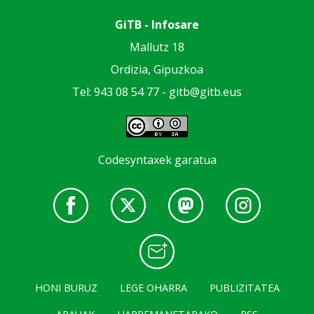
GiTB - Infosare
Mallutz 18
Ordizia, Gipuzkoa
Tel: 943 08 54 77 -
gitb@gitb.eus
Codesyntaxek garatua
HONI BURUZ
LEGE OHARRA
PUBLIZITATEA