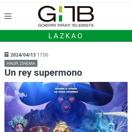
LAZKAO
2024/04/13
17:00
HAUR ZINEMA
Un rey supermono