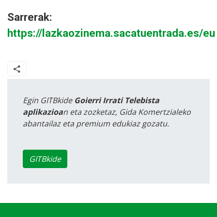
Sarrerak:
https://lazkaozinema.sacatuentrada.es/eu
Egin GITBkide
Goierri Irrati Telebista
aplikazioa
n eta zozketaz, Gida Komertzialeko
abantailaz eta premium edukiaz gozatu.
GITBkide