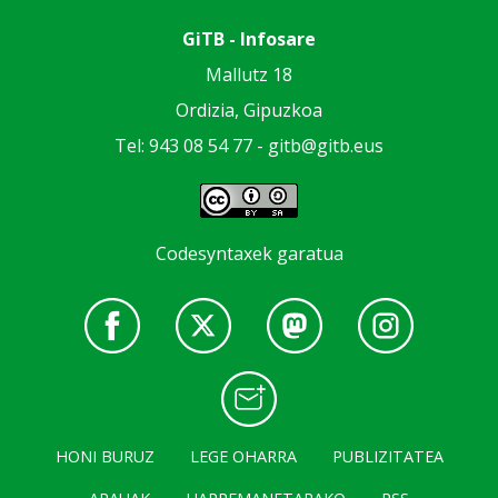
GiTB - Infosare
Mallutz 18
Ordizia, Gipuzkoa
Tel: 943 08 54 77 -
gitb@gitb.eus
Codesyntaxek garatua
HONI BURUZ
LEGE OHARRA
PUBLIZITATEA