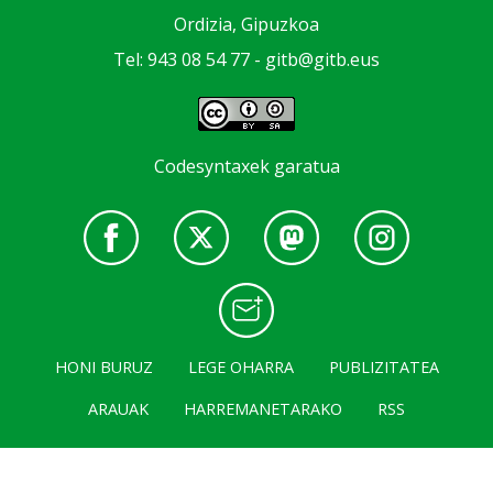
Ordizia, Gipuzkoa
Tel: 943 08 54 77 -
gitb@gitb.eus
Codesyntaxek garatua
HONI BURUZ
LEGE OHARRA
PUBLIZITATEA
ARAUAK
HARREMANETARAKO
RSS