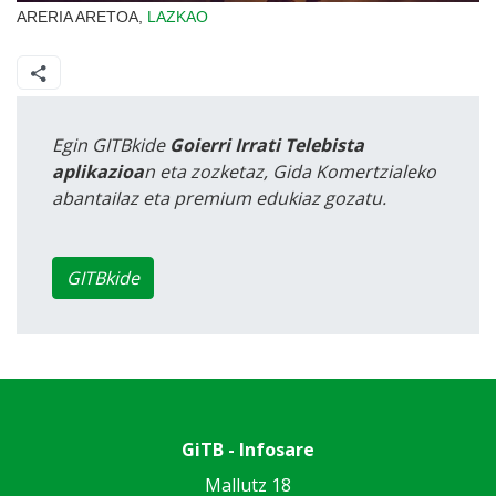
ARERIA ARETOA,
LAZKAO
Egin GITBkide
Goierri Irrati Telebista
aplikazioa
n eta zozketaz, Gida Komertzialeko
abantailaz eta premium edukiaz gozatu.
GITBkide
GiTB - Infosare
Mallutz 18