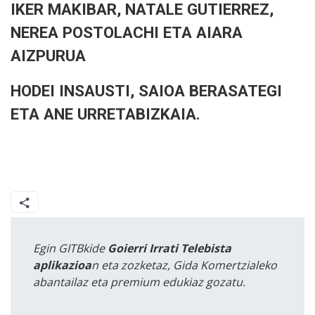
IKER MAKIBAR, NATALE GUTIERREZ,
NEREA POSTOLACHI ETA AIARA
AIZPURUA
HODEI INSAUSTI, SAIOA BERASATEGI
ETA ANE URRETABIZKAIA.
Egin GITBkide
Goierri Irrati Telebista
aplikazioa
n eta zozketaz, Gida Komertzialeko
abantailaz eta premium edukiaz gozatu.