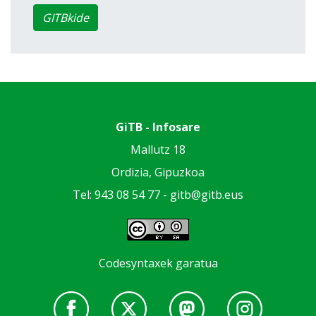
GITBkide
GiTB - Infosare
Mallutz 18
Ordizia, Gipuzkoa
Tel: 943 08 54 77 -
gitb@gitb.eus
Codesyntaxek garatua