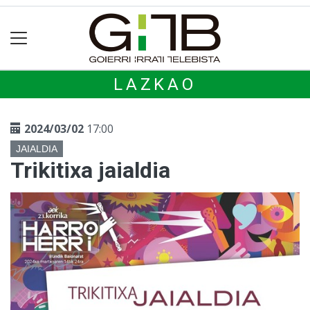
LAZKAO
2024/03/02
17:00
JAIALDIA
Trikitixa jaialdia