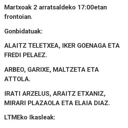
Martxoak 2 arratsaldeko 17:00etan
frontoian.
Gonbidatuak:
ALAITZ TELETXEA, IKER GOENAGA ETA
FREDI PELAEZ.
ARBEO, GARIXE, MALTZETA ETA
ATTOLA.
IRATI ARZELUS, ARAITZ ETXANIZ,
MIRARI PLAZAOLA ETA ELAIA DIAZ.
LTMEko Ikasleak: