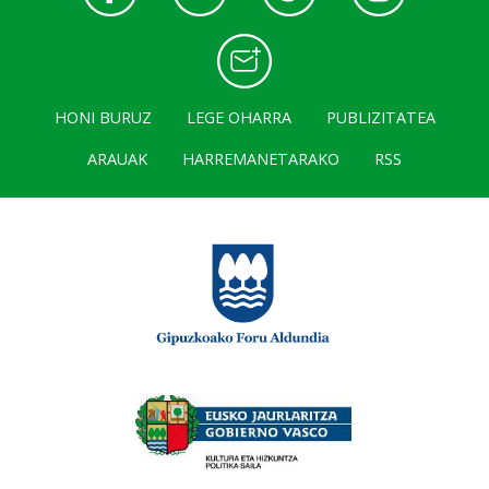
HONI BURUZ
LEGE OHARRA
PUBLIZITATEA
ARAUAK
HARREMANETARAKO
RSS