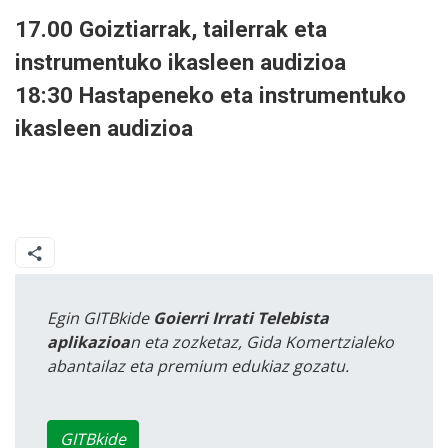
17.00 Goiztiarrak, tailerrak eta
instrumentuko ikasleen audizioa
18:30 Hastapeneko eta instrumentuko
ikasleen audizioa
Egin GITBkide
Goierri Irrati Telebista
aplikazioa
n eta zozketaz, Gida Komertzialeko
abantailaz eta premium edukiaz gozatu.
GITBkide