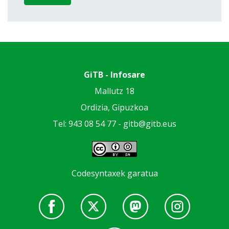
GiTB - Infosare
Mallutz 18
Ordizia, Gipuzkoa
Tel: 943 08 54 77 -
gitb@gitb.eus
Codesyntaxek garatua