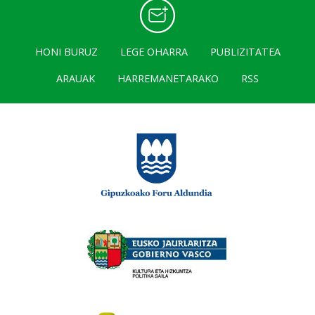
HONI BURUZ
LEGE OHARRA
PUBLIZITATEA
ARAUAK
HARREMANETARAKO
RSS