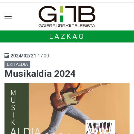
LAZKAO
2024/02/21
17:00
EKITALDIA
Musikaldia 2024