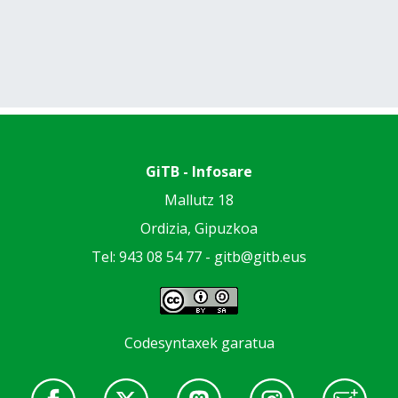
GiTB - Infosare
Mallutz 18
Ordizia, Gipuzkoa
Tel: 943 08 54 77 -
gitb@gitb.eus
Codesyntaxek garatua