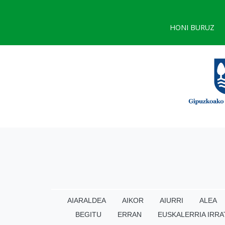
HONI BURUZ
AIARALDEA
AIKOR
AIURRI
ALEA
BEGITU
ERRAN
EUSKALERRIA IRRA