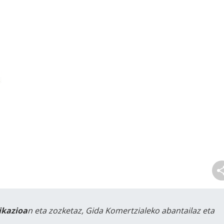
likazioa
n eta zozketaz, Gida Komertzialeko abantailaz eta