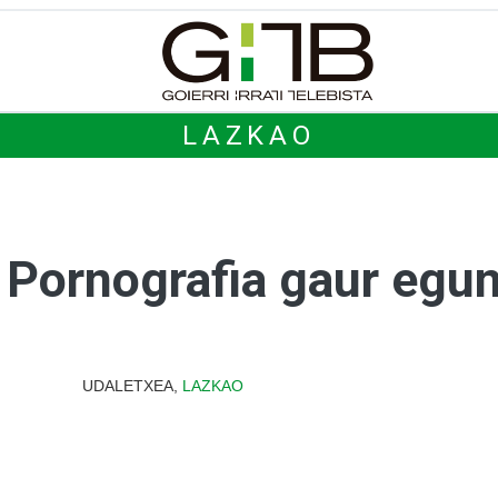
LAZKAO
 Pornografia gaur egu
UDALETXEA,
LAZKAO