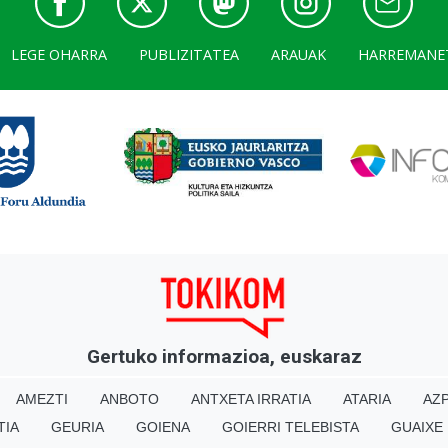
LEGE OHARRA
PUBLIZITATEA
ARAUAK
HARREMANE
Gertuko informazioa, euskaraz
AMEZTI
ANBOTO
ANTXETA IRRATIA
ATARIA
AZP
TIA
GEURIA
GOIENA
GOIERRI TELEBISTA
GUAIXE