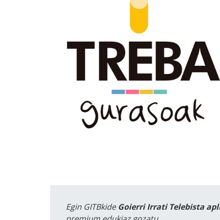
Egin GITBkide
Goierri Irrati Telebista ap
premium edukiaz gozatu.