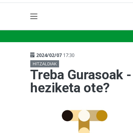
2024/02/07
17:30
HITZALDIAK
Treba Gurasoak -
heziketa ote?