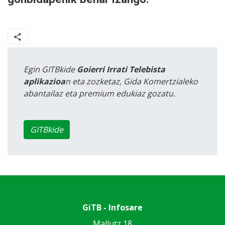
Egin GITBkide
Goierri Irrati Telebista
aplikazioa
n eta zozketaz, Gida Komertzialeko
abantailaz eta premium edukiaz gozatu.
GITBkide
GiTB - Infosare
Mallutz 18