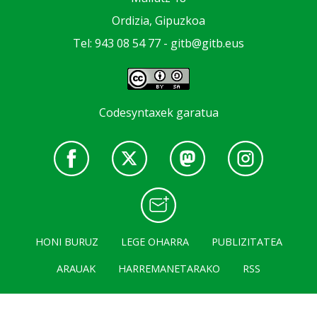
Ordizia, Gipuzkoa
Tel: 943 08 54 77 -
gitb@gitb.eus
Codesyntaxek garatua
HONI BURUZ
LEGE OHARRA
PUBLIZITATEA
ARAUAK
HARREMANETARAKO
RSS