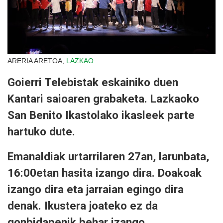
ARERIA ARETOA,
LAZKAO
Goierri Telebistak eskainiko duen
Kantari saioaren grabaketa. Lazkaoko
San Benito Ikastolako ikasleek parte
hartuko dute.
Emanaldiak urtarrilaren 27an, larunbata,
16:00etan hasita izango dira. Doakoak
izango dira eta jarraian egingo dira
denak. Ikustera joateko ez da
gonbidapenik behar izango.