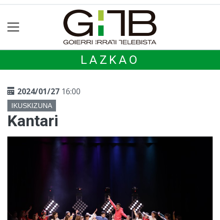
LAZKAO
2024/01/27
16:00
IKUSKIZUNA
Kantari