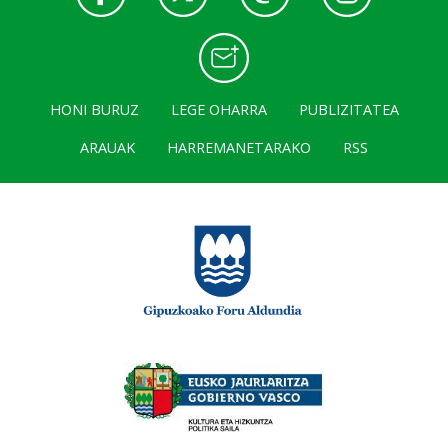
HONI BURUZ
LEGE OHARRA
PUBLIZITATEA
ARAUAK
HARREMANETARAKO
RSS