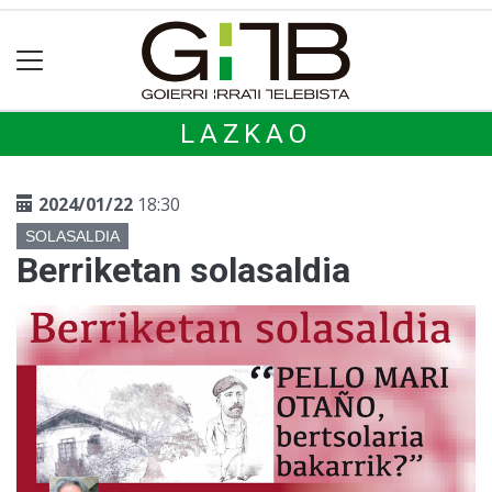
LAZKAO
2024/01/22
18:30
SOLASALDIA
Berriketan solasaldia