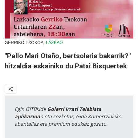
GERRIKO TXOKOA,
LAZKAO
"Pello Mari Otaño, bertsolaria bakarrik?"
hitzaldia eskainiko du Patxi Bisquertek
Egin GITBkide
Goierri Irrati Telebista
aplikazioa
n eta zozketaz, Gida Komertzialeko
abantailaz eta premium edukiaz gozatu.