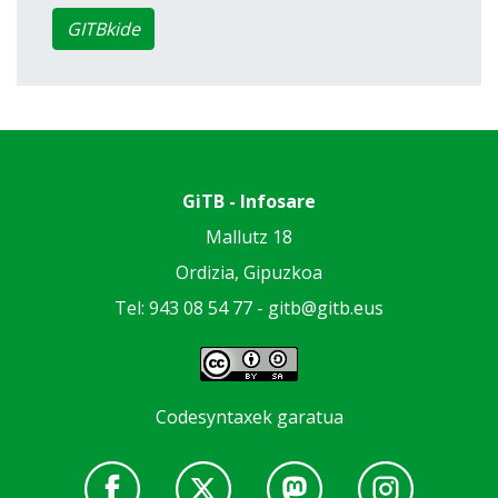
GITBkide
GiTB - Infosare
Mallutz 18
Ordizia, Gipuzkoa
Tel: 943 08 54 77 -
gitb@gitb.eus
Codesyntaxek garatua