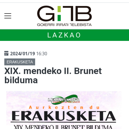
LAZKAO
2024/01/19
16:30
ERAKUSKETA
XIX. mendeko II. Brunet
bilduma