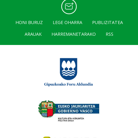
HONI BURUZ
LEGE OHARRA
PUBLIZITATEA
ARAUAK
HARREMANETARAKO
RSS