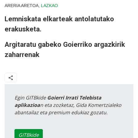
ARERIA ARETOA,
LAZKAO
Lemniskata elkarteak antolatutako
erakusketa.
Argitaratu gabeko Goierriko argazkirik
zaharrenak
Egin GITBkide
Goierri Irrati Telebista
aplikazioa
n eta zozketaz, Gida Komertzialeko
abantailaz eta premium edukiaz gozatu.
GITBkide