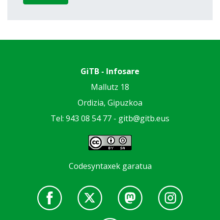
GiTB - Infosare
Mallutz 18
Ordizia, Gipuzkoa
Tel: 943 08 54 77 -
gitb@gitb.eus
Codesyntaxek garatua