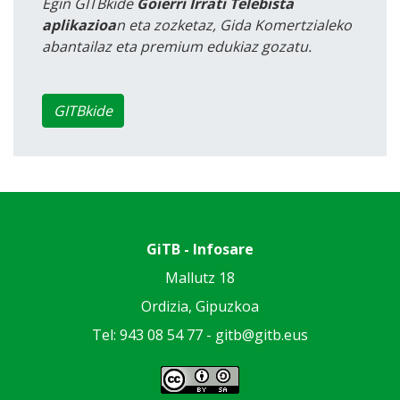
Egin GITBkide
Goierri Irrati Telebista
aplikazioa
n eta zozketaz, Gida Komertzialeko
abantailaz eta premium edukiaz gozatu.
GITBkide
GiTB - Infosare
Mallutz 18
Ordizia, Gipuzkoa
Tel: 943 08 54 77 -
gitb@gitb.eus