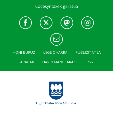
Codesyntaxek garatua
HONI BURUZ
LEGE OHARRA
PUBLIZITATEA
ARAUAK
HARREMANETARAKO
RSS