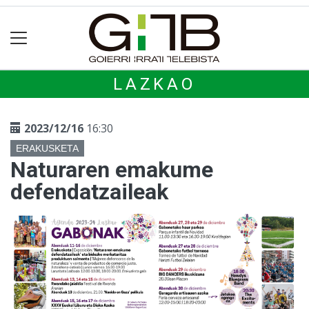
LAZKAO
2023/12/16
16:30
ERAKUSKETA
Naturaren emakume
defendatzaileak