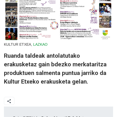
KULTUR ETXEA,
LAZKAO
Ruanda taldeak antolatutako
erakusketaz gain bdezko merkataritza
produktuen salmenta puntua jarriko da
Kultur Etxeko erakusketa gelan.