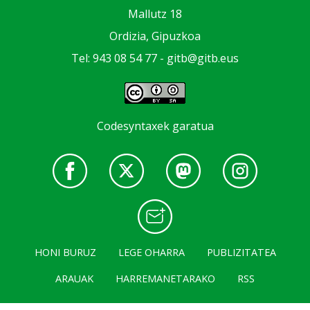
Mallutz 18
Ordizia, Gipuzkoa
Tel: 943 08 54 77 -
gitb@gitb.eus
Codesyntaxek garatua
HONI BURUZ
LEGE OHARRA
PUBLIZITATEA
ARAUAK
HARREMANETARAKO
RSS