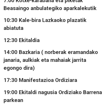
7:00 Kotxe-karabana eta piketak
Beasaingo anbulategiko aparkalekutik
10:30 Kale-bira Lazkaoko plazatik
abiatuta
12:30 Ekitaldia
14:00 Bazkaria ( norberak eramandako
janaria, aulkiak eta mahaiak jarrita
egongo dira)
17:30 Manifestazioa Ordiziara
19:00 Ekitaldi nagusia Ordiziako Barrena
parkean