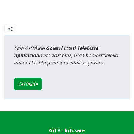
Egin GITBkide
Goierri Irrati Telebista
aplikazioa
n eta zozketaz, Gida Komertzialeko
abantailaz eta premium edukiaz gozatu.
GITBkide
GiTB - Infosare