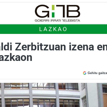
LAZKAO
ldi Zerbitzuan izena 
Lazkaon
Gehitu gaitz