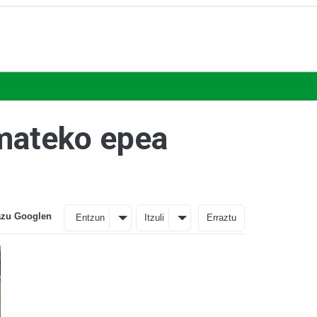
emateko epea
azu Googlen
Entzun
Itzuli
Erraztu