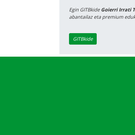
Egin GITBkide
Goierri Irrati 
abantailaz eta premium eduk
GITBkide