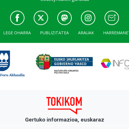
LEGE OHARRA
PUBLIZITATEA
ARAUAK
HARREMANE
Gertuko informazioa, euskaraz