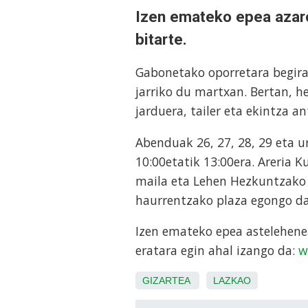
Izen emateko epea azar
bitarte.
Gabonetako oporretara begira
jarriko du martxan. Bertan, he
jarduera, tailer eta ekintza an
Abenduak 26, 27, 28, 29 eta ur
10:00etatik 13:00era. Areria
maila eta Lehen Hezkuntzako 6
haurrentzako plaza egongo da
Izen emateko epea astelehene
eratara egin ahal izango da:
w
GIZARTEA
LAZKAO