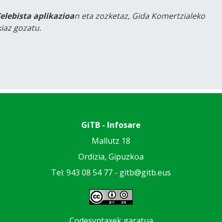
Telebista aplikazioa
n eta zozketaz, Gida Komertzialeko
iaz gozatu.
GiTB - Infosare
Mallutz 18
Ordizia, Gipuzkoa
Tel: 943 08 54 77 -
gitb@gitb.eus
Codesyntaxek garatua