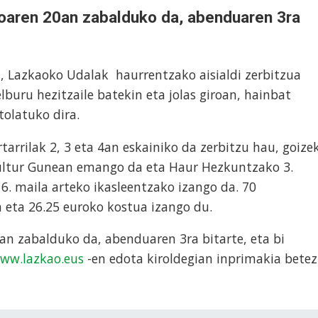
oaren 20an zabalduko da, abenduaren 3ra
, Lazkaoko Udalak haurrentzako aisialdi zerbitzua
lburu hezitzaile batekin eta jolas giroan, hainbat
tolatuko dira.
tarrilak 2, 3 eta 4an eskainiko da zerbitzu hau, goize
 Kultur Gunean emango da eta Haur Hezkuntzako 3.
. maila arteko ikasleentzako izango da. 70
 eta 26.25 euroko kostua izango du.
an zabalduko da, abenduaren 3ra bitarte, eta bi
ww.lazkao.eus
-en edota kiroldegian inprimakia betez