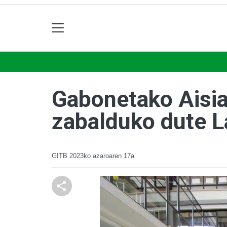
Gabonetako Aisia
zabalduko dute 
GITB
2023ko azaroaren 17a