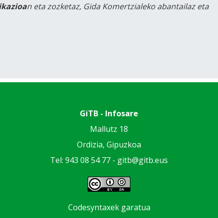
likazioa
n eta zozketaz, Gida Komertzialeko abantailaz eta
GiTB - Infosare
Mallutz 18
Ordizia, Gipuzkoa
Tel: 943 08 54 77 -
gitb@gitb.eus
Codesyntaxek garatua