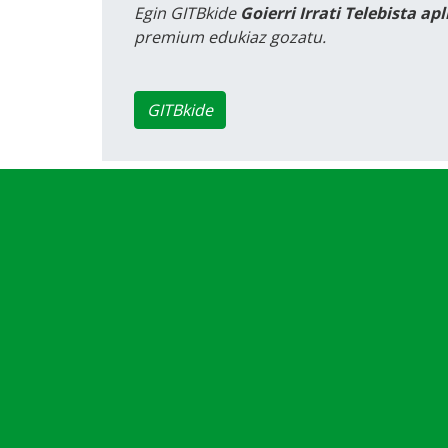
Egin GITBkide
Goierri Irrati Telebista ap
premium edukiaz gozatu.
GITBkide