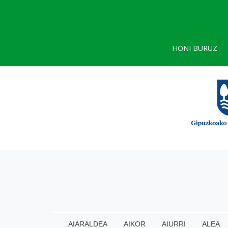
HONI BURUZ
AIARALDEA
AIKOR
AIURRI
ALEA