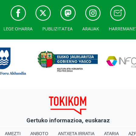
LEGE OHARRA
PUBLIZITATEA
ARAUAK
HARREMANE
Gertuko informazioa, euskaraz
AMEZTI
ANBOTO
ANTXETA IRRATIA
ATARIA
AZP