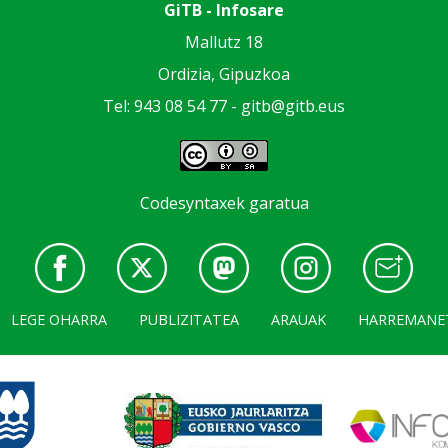
GiTB - Infosare
Mallutz 18
Ordizia, Gipuzkoa
Tel: 943 08 54 77 -
gitb@gitb.eus
Codesyntaxek garatua
LEGE OHARRA
PUBLIZITATEA
ARAUAK
HARREMANE