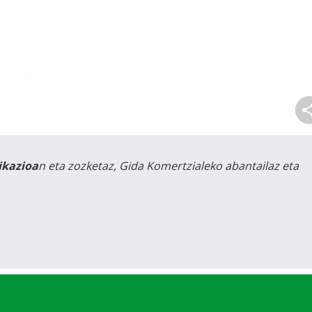
likazioa
n eta zozketaz, Gida Komertzialeko abantailaz eta