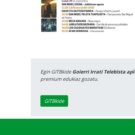
Egin GITBkide
Goierri Irrati Telebista ap
premium edukiaz gozatu.
GITBkide