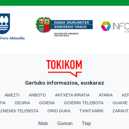
Gertuko informazioa, euskaraz
AMEZTI
ANBOTO
ANTXETA IRRATIA
ATARIA
AZP
TIA
GEURIA
GOIENA
GOIERRI TELEBISTA
GUAIXE
IZMENDI TELEBISTA
ORIO GUKA
TXINTXARRI
ZARAUT
Matx
Gurean
Ttap