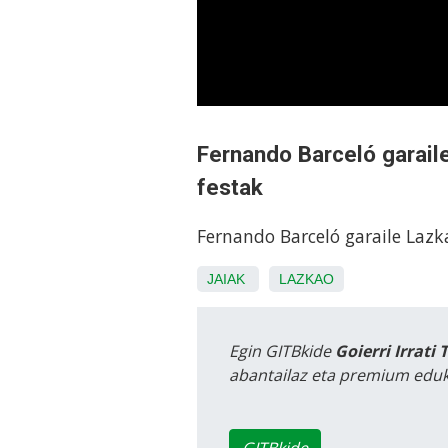
Fernando Barceló garai
festak
Fernando Barceló garaile La
JAIAK
LAZKAO
Egin GITBkide
Goierri Irrati 
abantailaz eta premium eduk