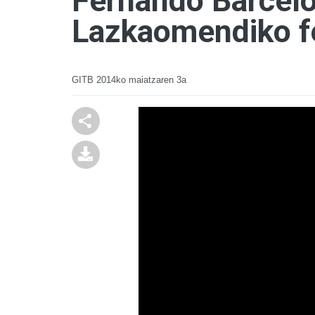
Fernando Barceló
Lazkaomendiko f
GITB
2014ko maiatzaren 3a