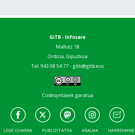
GiTB - Infosare
Mallutz 18
Ordizia, Gipuzkoa
Tel: 943 08 54 77 -
gitb@gitb.eus
Codesyntaxek garatua
LEGE OHARRA
PUBLIZITATEA
ARAUAK
HARREMANE