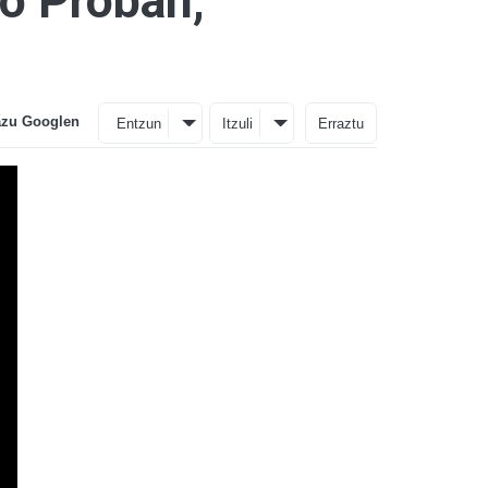
o Proban,
azu Googlen
Entzun
Itzuli
Erraztu