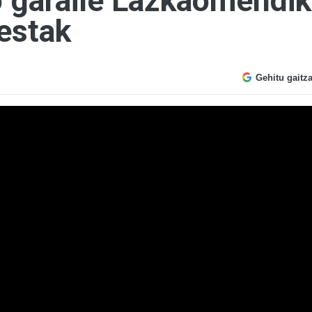
 garaile Lazkaomendik
estak
Gehitu gaitz