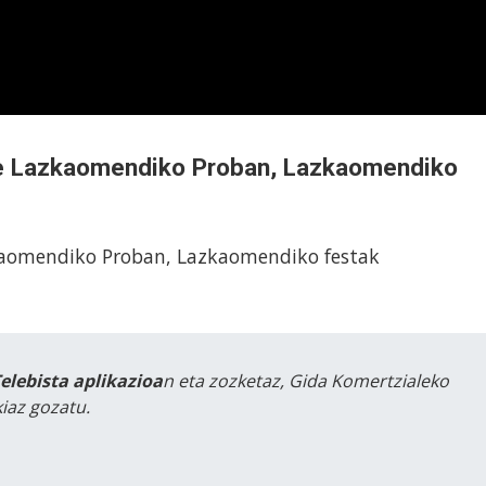
le Lazkaomendiko Proban, Lazkaomendiko
zkaomendiko Proban, Lazkaomendiko festak
Telebista aplikazioa
n eta zozketaz, Gida Komertzialeko
iaz gozatu.