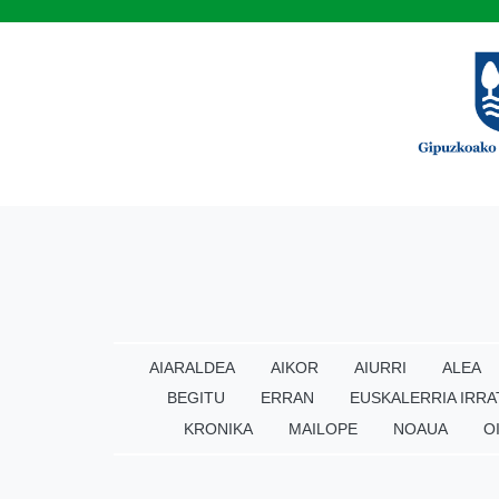
AIARALDEA
AIKOR
AIURRI
ALEA
BEGITU
ERRAN
EUSKALERRIA IRRA
KRONIKA
MAILOPE
NOAUA
O