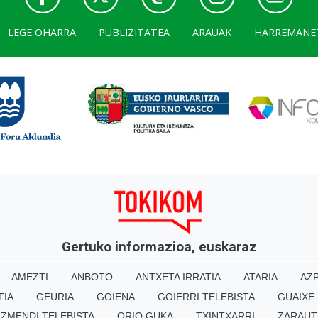
LEGE OHARRA
PUBLIZITATEA
ARAUAK
HARREMANE
Gertuko informazioa, euskaraz
AMEZTI
ANBOTO
ANTXETA IRRATIA
ATARIA
AZP
TIA
GEURIA
GOIENA
GOIERRI TELEBISTA
GUAIXE
IZMENDI TELEBISTA
ORIO GUKA
TXINTXARRI
ZARAUT