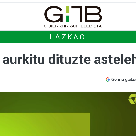
LAZKAO
aurkitu dituzte astele
Gehitu gaitz