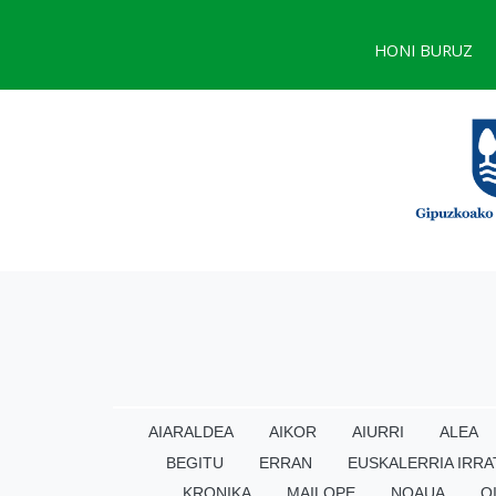
HONI BURUZ
AIARALDEA
AIKOR
AIURRI
ALEA
BEGITU
ERRAN
EUSKALERRIA IRRA
KRONIKA
MAILOPE
NOAUA
O