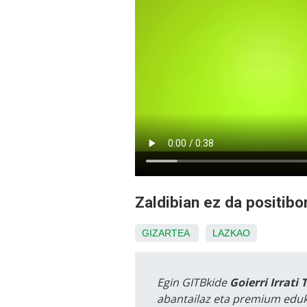
Zaldibian ez da positibo
GIZARTEA
LAZKAO
Egin GITBkide
Goierri Irrati 
abantailaz eta premium eduk