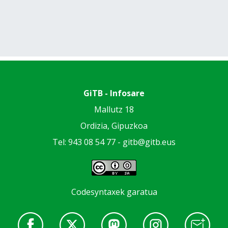
GiTB - Infosare
Mallutz 18
Ordizia, Gipuzkoa
Tel: 943 08 54 77 -
gitb@gitb.eus
Codesyntaxek garatua