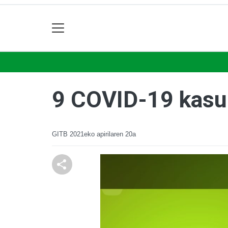
9 COVID-19 kasu 
GITB
2021eko apirilaren 20a