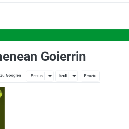
henean Goierrin
azu Googlen
Entzun
Itzuli
Erraztu