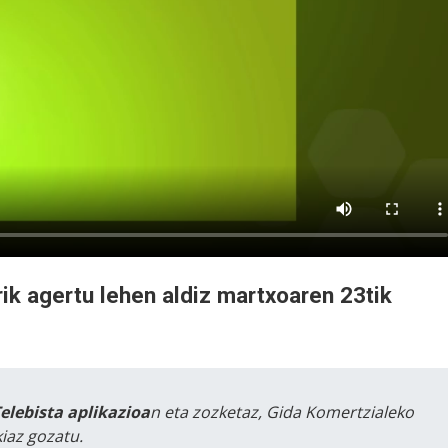
rik agertu lehen aldiz martxoaren 23tik
Telebista aplikazioa
n eta zozketaz, Gida Komertzialeko
iaz gozatu.