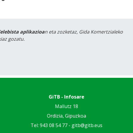
Telebista aplikazioa
n eta zozketaz, Gida Komertzialeko
iaz gozatu.
GiTB - Infosare
Mallutz 18
Ordizia, Gipuzkoa
Tel: 943 08 54 77 -
gitb@gitb.eus