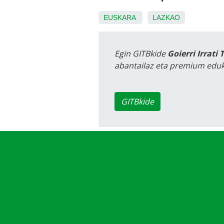
EUSKARA
LAZKAO
Egin GITBkide
Goierri Irrati 
abantailaz eta premium eduk
GITBkide