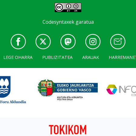
Codesyntaxek garatua
LEGE OHARRA
PUBLIZITATEA
ARAUAK
HARREMANE