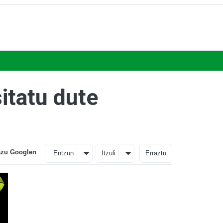
itatu dute
azu Googlen
Entzun
Itzuli
Erraztu