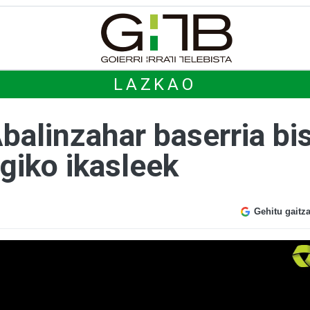
LAZKAO
balinzahar baserria bis
giko ikasleek
Gehitu gaitz