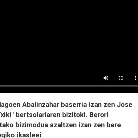
agoen Abalinzahar baserria izan zen Jose
iki" bertsolariaren bizitoki. Berori
rtako bizimodua azaltzen izan zen bere
giko ikasleei