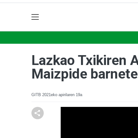
Lazkao Txikiren A
Maizpide barnete
GITB
2021eko apirilaren 19a