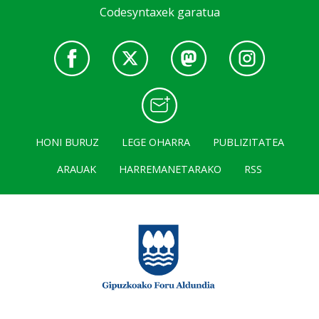
Codesyntaxek garatua
HONI BURUZ
LEGE OHARRA
PUBLIZITATEA
ARAUAK
HARREMANETARAKO
RSS