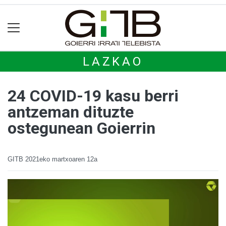
LAZKAO
24 COVID-19 kasu berri
antzeman dituzte
ostegunean Goierrin
GITB
2021eko martxoaren 12a