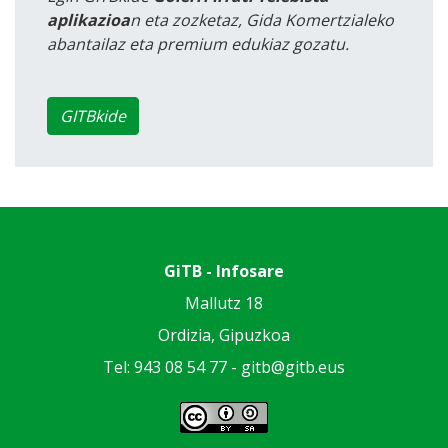
aplikazioa
n eta zozketaz, Gida Komertzialeko
abantailaz eta premium edukiaz gozatu.
GITBkide
GiTB - Infosare
Mallutz 18
Ordizia, Gipuzkoa
Tel: 943 08 54 77 -
gitb@gitb.eus