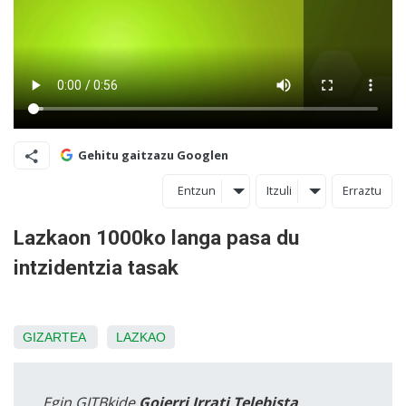
Gehitu gaitzazu Googlen
Entzun
Itzuli
Erraztu
Lazkaon 1000ko langa pasa du
intzidentzia tasak
GIZARTEA
LAZKAO
Egin GITBkide
Goierri Irrati Telebista