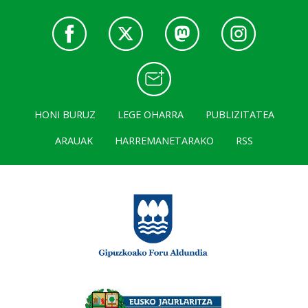
HONI BURUZ
LEGE OHARRA
PUBLIZITATEA
ARAUAK
HARREMANETARAKO
RSS