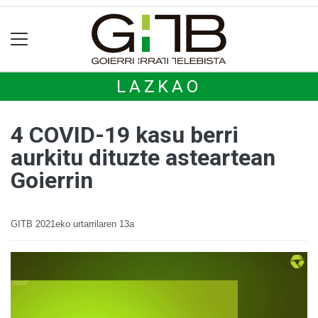
LAZKAO
4 COVID-19 kasu berri
aurkitu dituzte asteartean
Goierrin
GITB
2021eko urtarrilaren 13a