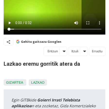
Gehitu gaitzazu Googlen
Entzun
Itzuli
Erraztu
Lazkao eremu gorritik atera da
GIZARTEA
LAZKAO
Egin GITBkide
Goierri Irrati Telebista
aplikazioa
n eta zozketaz, Gida Komertzialeko