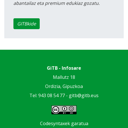
abantailaz eta premium edukiaz gozatu.
GITBkide
GiTB - Infosare
Mallutz 18
Ordizia, Gipuzkoa
Tel: 943 08 54 77 -
gitb@gitb.eus
Codesyntaxek garatua