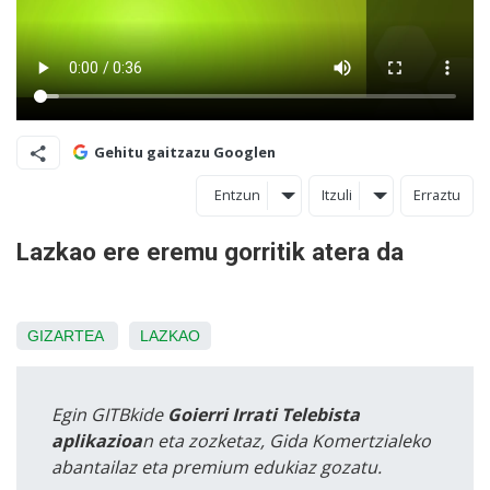
Gehitu gaitzazu Googlen
Entzun
Itzuli
Erraztu
Lazkao ere eremu gorritik atera da
GIZARTEA
LAZKAO
Egin GITBkide
Goierri Irrati Telebista
aplikazioa
n eta zozketaz, Gida Komertzialeko
abantailaz eta premium edukiaz gozatu.