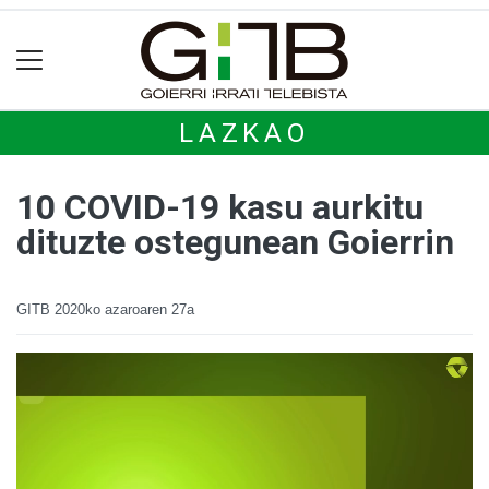
LAZKAO
10 COVID-19 kasu aurkitu
dituzte ostegunean Goierrin
GITB
2020ko azaroaren 27a