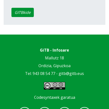
GITBkide
GiTB - Infosare
Mallutz 18
Ordizia, Gipuzkoa
Tel: 943 08 54 77 -
gitb@gitb.eus
Codesyntaxek garatua