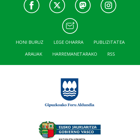
HONI BURUZ
LEGE OHARRA
PUBLIZITATEA
ARAUAK
HARREMANETARAKO
RSS