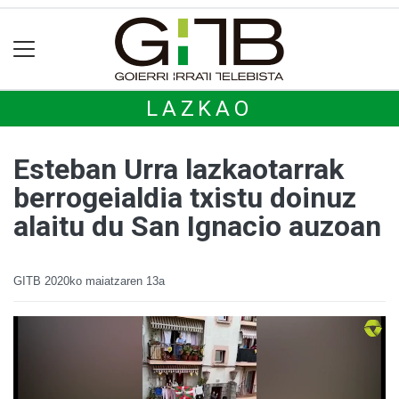
LAZKAO
Esteban Urra lazkaotarrak
berrogeialdia txistu doinuz
alaitu du San Ignacio auzoan
GITB
2020ko maiatzaren 13a