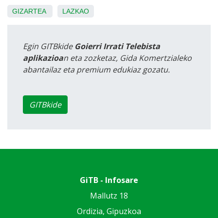
GIZARTEA
LAZKAO
Egin GITBkide
Goierri Irrati Telebista
aplikazioa
n eta zozketaz, Gida Komertzialeko
abantailaz eta premium edukiaz gozatu.
GITBkide
GiTB - Infosare
Mallutz 18
Ordizia, Gipuzkoa