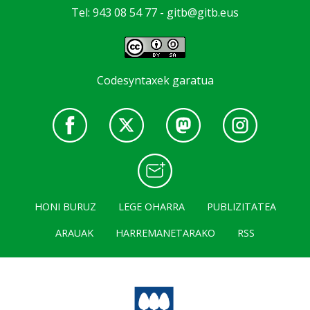
Tel: 943 08 54 77 -
gitb@gitb.eus
Codesyntaxek garatua
HONI BURUZ
LEGE OHARRA
PUBLIZITATEA
ARAUAK
HARREMANETARAKO
RSS