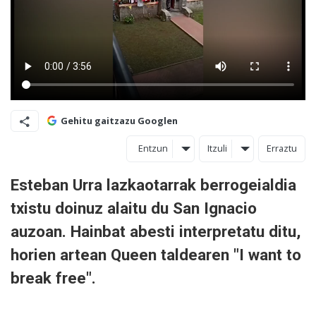
Gehitu gaitzazu Googlen
Entzun
Itzuli
Erraztu
Esteban Urra lazkaotarrak berrogeialdia
txistu doinuz alaitu du San Ignacio
auzoan. Hainbat abesti interpretatu ditu,
horien artean Queen taldearen "I want to
break free".