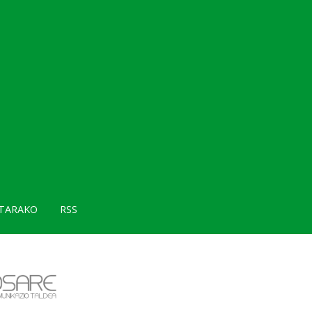
TARAKO
RSS