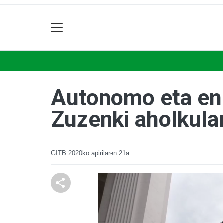
Autonomo eta enp
Zuzenki aholkular
GITB
2020ko apirilaren 21a