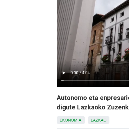
Autonomo eta enpresarien
digute Lazkaoko Zuzenki 
EKONOMIA
LAZKAO