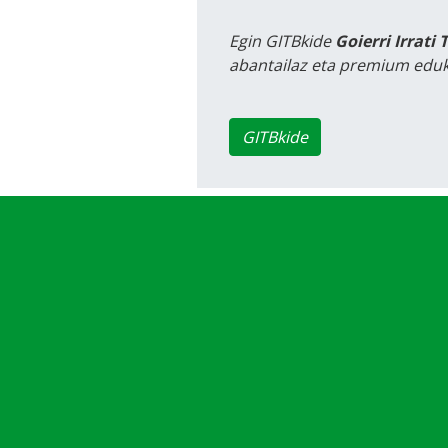
Egin GITBkide
Goierri Irrati 
abantailaz eta premium eduk
GITBkide