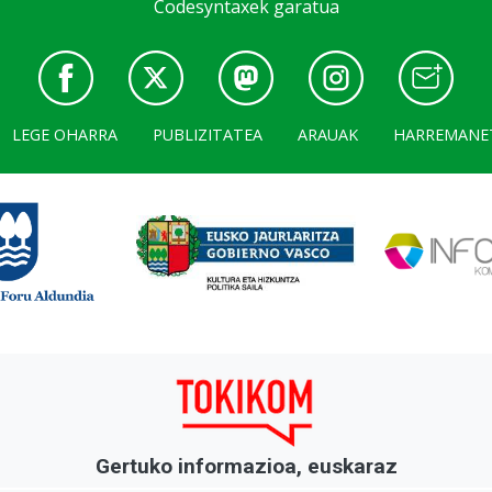
Codesyntaxek garatua
LEGE OHARRA
PUBLIZITATEA
ARAUAK
HARREMANE
Gertuko informazioa, euskaraz