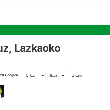
uz, Lazkaoko
azu Googlen
Entzun
Itzuli
Erraztu