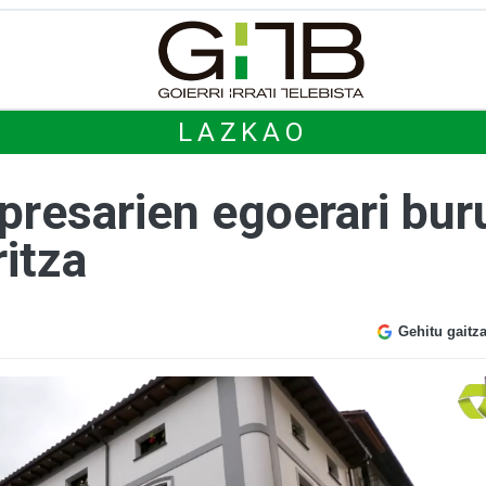
LAZKAO
resarien egoerari bur
itza
Gehitu gaitz