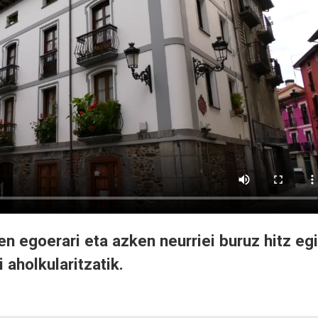
 egoerari eta azken neurriei buruz hitz eg
aholkularitzatik.