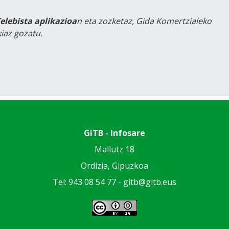
Telebista aplikazioa
n eta zozketaz, Gida Komertzialeko
iaz gozatu.
GiTB - Infosare
Mallutz 18
Ordizia, Gipuzkoa
Tel: 943 08 54 77 -
gitb@gitb.eus