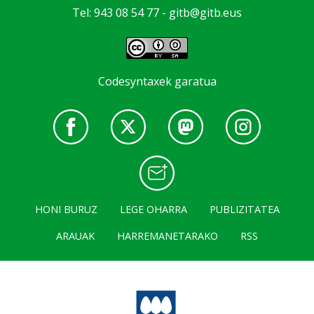
Tel: 943 08 54 77 -
gitb@gitb.eus
Codesyntaxek garatua
HONI BURUZ
LEGE OHARRA
PUBLIZITATEA
ARAUAK
HARREMANETARAKO
RSS