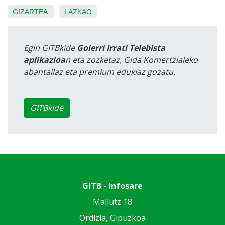
GIZARTEA
LAZKAO
Egin GITBkide
Goierri Irrati Telebista
aplikazioa
n eta zozketaz, Gida Komertzialeko
abantailaz eta premium edukiaz gozatu.
GITBkide
GiTB - Infosare
Mallutz 18
Ordizia, Gipuzkoa