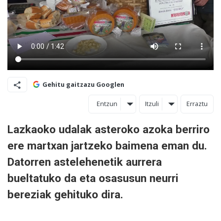
Gehitu gaitzazu Googlen
Entzun
Itzuli
Erraztu
Lazkaoko udalak asteroko azoka berriro
ere martxan jartzeko baimena eman du.
Datorren astelehenetik aurrera
bueltatuko da eta osasusun neurri
bereziak gehituko dira.