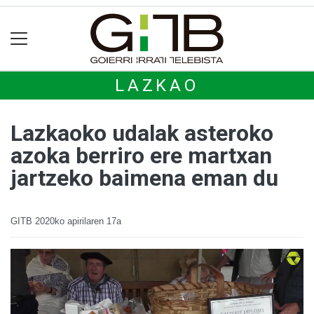
LAZKAO
Lazkaoko udalak asteroko
azoka berriro ere martxan
jartzeko baimena eman du
GITB
2020ko apirilaren 17a