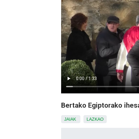
Bertako Egiptorako ihesa
JAIAK
LAZKAO