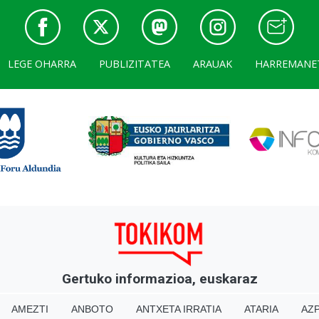
LEGE OHARRA
PUBLIZITATEA
ARAUAK
HARREMANE
Gertuko informazioa, euskaraz
AMEZTI
ANBOTO
ANTXETA IRRATIA
ATARIA
AZP