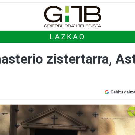
LAZKAO
sterio zistertarra, As
Gehitu gaitz