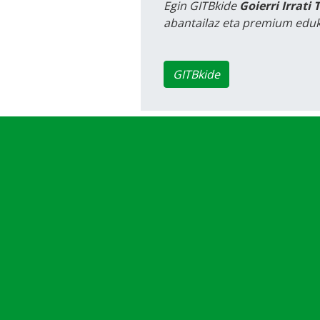
Egin GITBkide
Goierri Irrati 
abantailaz eta premium eduk
GITBkide