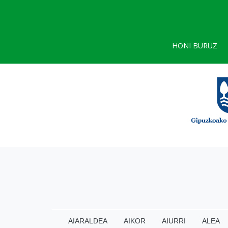
HONI BURUZ
AIARALDEA
AIKOR
AIURRI
ALEA