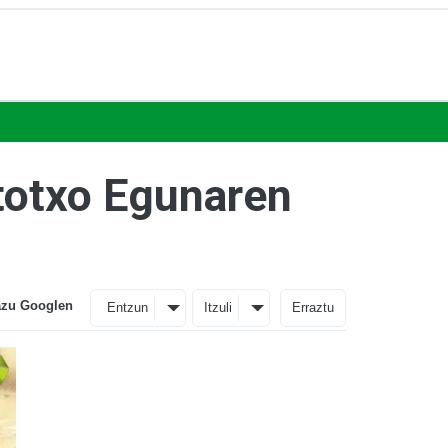
totxo Egunaren
azu Googlen
Entzun
Itzuli
Erraztu