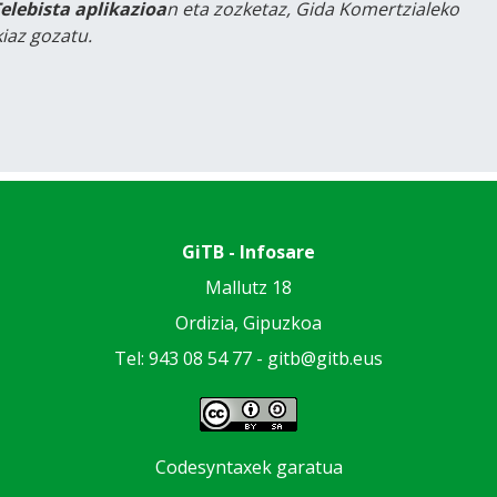
Telebista aplikazioa
n eta zozketaz, Gida Komertzialeko
iaz gozatu.
GiTB - Infosare
Mallutz 18
Ordizia, Gipuzkoa
Tel: 943 08 54 77 -
gitb@gitb.eus
Codesyntaxek garatua