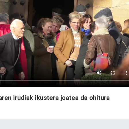
ren irudiak ikustera joatea da ohitura