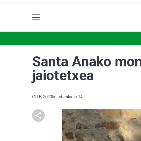
Santa Anako mona
jaiotetxea
GITB
2020ko urtarrilaren 14a