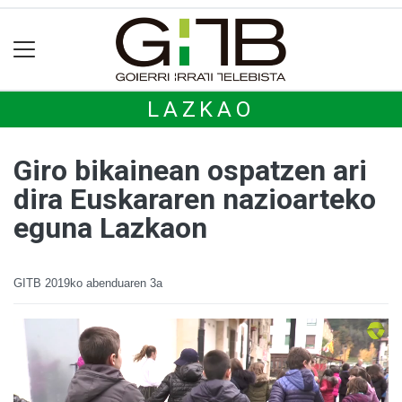
LAZKAO
Giro bikainean ospatzen ari
dira Euskararen nazioarteko
eguna Lazkaon
GITB
2019ko abenduaren 3a