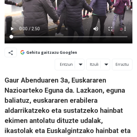
Gehitu gaitzazu Googlen
Entzun
Itzuli
Erraztu
Gaur Abenduaren 3a, Euskararen
Nazioarteko Eguna da. Lazkaon, eguna
baliatuz, euskararen erabilera
aldarrikatzeko eta sustatzeko hainbat
ekimen antolatu dituzte udalak,
ikastolak eta Euskalgintzako hainbat eta