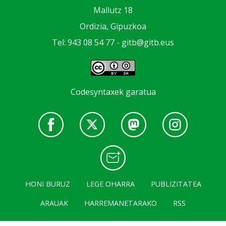
Mallutz 18
Ordizia, Gipuzkoa
Tel: 943 08 54 77 -
gitb@gitb.eus
Codesyntaxek garatua
HONI BURUZ
LEGE OHARRA
PUBLIZITATEA
ARAUAK
HARREMANETARAKO
RSS