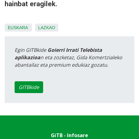
hainbat eragilek.
EUSKARA
LAZKAO
Egin GITBkide
Goierri Irrati Telebista
aplikazioa
n eta zozketaz, Gida Komertzialeko
abantailaz eta premium edukiaz gozatu.
GITBkide
GiTB - Infosare