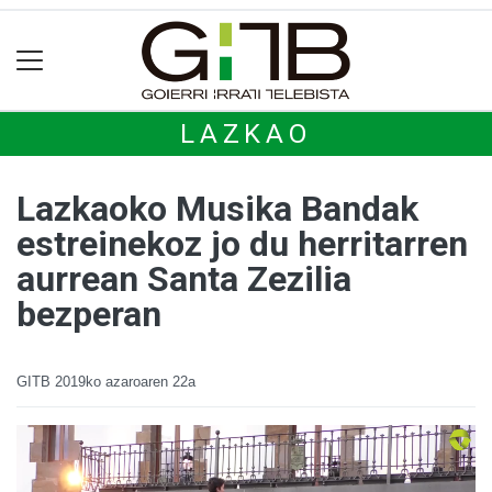
LAZKAO
Lazkaoko Musika Bandak
estreinekoz jo du herritarren
aurrean Santa Zezilia
bezperan
GITB
2019ko azaroaren 22a