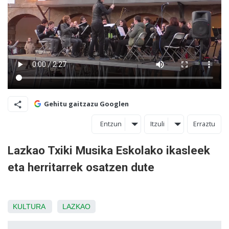
Gehitu gaitzazu Googlen
Entzun
Itzuli
Erraztu
Lazkao Txiki Musika Eskolako ikasleek
eta herritarrek osatzen dute
KULTURA
LAZKAO