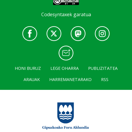
Codesyntaxek garatua
HONI BURUZ
LEGE OHARRA
PUBLIZITATEA
ARAUAK
HARREMANETARAKO
RSS