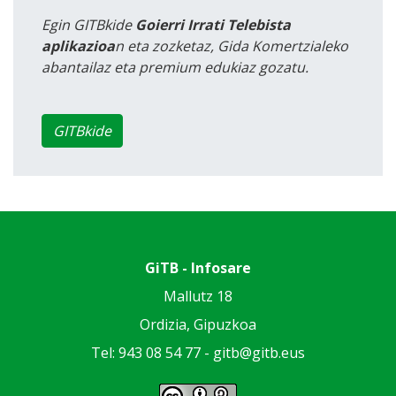
Egin GITBkide
Goierri Irrati Telebista
aplikazioa
n eta zozketaz, Gida Komertzialeko
abantailaz eta premium edukiaz gozatu.
GITBkide
GiTB - Infosare
Mallutz 18
Ordizia, Gipuzkoa
Tel: 943 08 54 77 -
gitb@gitb.eus